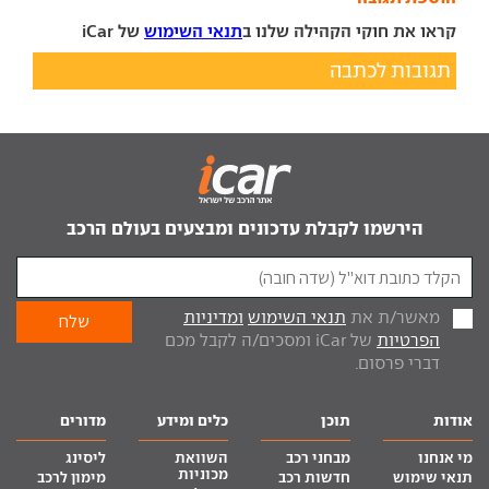
קראו את חוקי הקהילה שלנו ב
תנאי השימוש
של iCar
תגובות לכתבה
הירשמו לקבלת עדכונים ומבצעים בעולם הרכב
מאשר/ת את
תנאי השימוש
ומדיניות
הפרטיות
של iCar ומסכים/ה לקבל מכם
דברי פרסום.
אודות
תוכן
כלים ומידע
מדורים
מי אנחנו
מבחני רכב
השוואת
ליסינג
מכוניות
תנאי שימוש
חדשות רכב
מימון לרכב