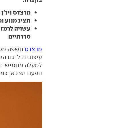
מרצדס ויז'ן 111 היא קונספט עתידני עם קריצה לעבר
תציג מנוע ו
עשויה לרמז 
סדרתיים
מרצדס
עיצובית לדגם ה
למעלה מחמישים ש
הפעם יש כאן כמה