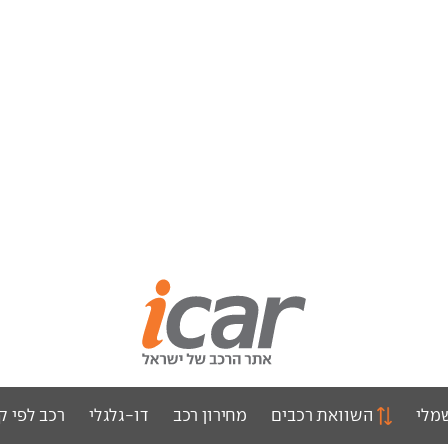
מלי
השוואת רכבים
מחירון רכב
דו-גלגלי
רכב לפי ק