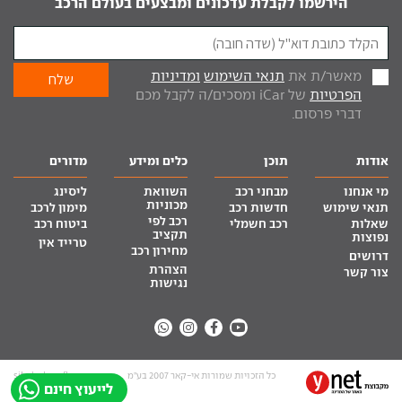
הירשמו לקבלת עדכונים ומבצעים בעולם הרכב
מאשר/ת את
תנאי השימוש
ומדיניות
הפרטיות
של iCar ומסכים/ה לקבל מכם
דברי פרסום.
אודות
תוכן
כלים ומידע
מדורים
מי אנחנו
מבחני רכב
השוואת
ליסינג
מכוניות
תנאי שימוש
חדשות רכב
מימון לרכב
רכב לפי
שאלות
רכב חשמלי
ביטוח רכב
תקציב
נפוצות
טרייד אין
מחירון רכב
דרושים
הצהרת
צור קשר
נגישות
כל הזכויות שמורות אי-קאר 2007 בע”מ
site by tq.soft
לייעוץ חינם