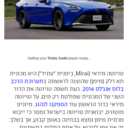
Getting your
Trinity Audio
player ready...
טויוטה מיראי (Mirai, ביפנית "עתיד") היא מכונית
תא דלק (מימן) שהוצגה לראשונה ב
תערוכת הרכב
בלוס אנג'לס 2014
. כעת חשפה טויוטה את הדור
השני של המכונית שפולטת רק מים. על טויוטה
מיראי בדור הראשון עוד
הספקנו לנהוג
. מיוניון
מוטורס, יבואנית טויוטה בישראל נמסר כי ייבוא
מכונית מימן נמצא בבחינה באופן קבוע, אך בשלב
זה אין צפי לייבוא, על אחת התלות בתשתיות