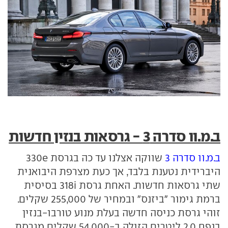
ב.מ.וו סדרה 3 - גרסאות בנזין חדשות
ב.מ.וו סדרה 3
שווקה אצלנו עד כה בגרסת 330e
היברידית נטענת בלבד, אך כעת מצרפת היבואנית
שתי גרסאות חדשות. האחת גרסת 318i בסיסית
ברמת גימור "ביזנס" ובמחיר של 255,000 שקלים.
זוהי גרסת כניסה חדשה בעלת מנוע טורבו-בנזין
בנפח 2.0 ליטרים הזולה ב-54,000 שקלים מגרסת