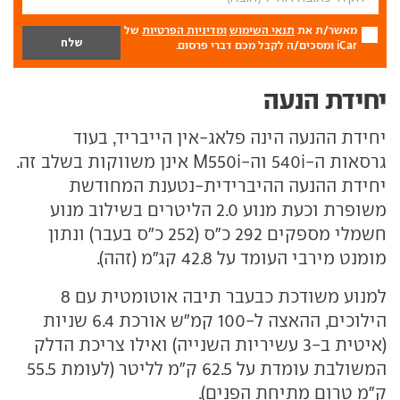
מאשר/ת את
תנאי השימוש
ומדיניות הפרטיות
של
iCar ומסכים/ה לקבל מכם דברי פרסום.
יחידת הנעה
יחידת ההנעה הינה פלאג-אין הייבריד, בעוד
גרסאות ה-540i וה-M550i אינן משווקות בשלב זה.
יחידת ההנעה ההיברידית-נטענת המחודשת
משופרת וכעת מנוע 2.0 הליטרים בשילוב מנוע
חשמלי מספקים 292 כ"ס (252 כ"ס בעבר) ונתון
מומנט מירבי העומד על 42.8 קג"מ (זהה).
למנוע משודכת כבעבר תיבה אוטומטית עם 8
הילוכים, ההאצה ל-100 קמ"ש אורכת 6.4 שניות
(איטית ב-3 עשיריות השנייה) ואילו צריכת הדלק
המשולבת עומדת על 62.5 ק"מ לליטר (לעומת 55.5
ק"מ טרום מתיחת הפנים).