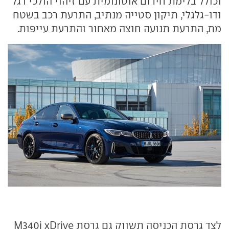
וכולל בלימת חירום אוטונומית עם זיהוי הולכי רגל
ודו-גלגלי, תיקון סטייה מנתיב, התרעת רכב בשטח
מת, התרעת תנועה חוצה מאחור והתרעת עייפות.
לצד גרסת הכניסה תשווק גם גרסת M340i xDrive