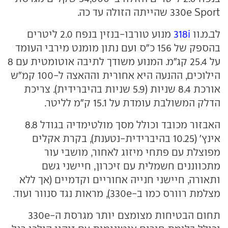
330e Sport שהייתה הזולה עד כה.
לב.מ.וו
318i
מנוע טורבו-בנזין בנפח 2.0 ליטרים
בהספק של 156 כ"ס ועם נתון מומנט מירבי העומד
על 25.4 קג"מ. המנוע משודך לתיבה אוטומטית עם 8
הילוכים, ההנעה היא אחורית וההאצה ל-100 קמ"ש
אורכת 8.4 שניות (5.9 שניות בהיברידית). צריכת
הדלק המשולבת עומדת על 15.1 ק"מ לליטר.
האבזור מכובד וכולל מסך מולטימדיה בגודל 8.8
אינץ' (10.25 בהיברידית-נטענת), בקרת אקלים
מפוצלת עם פתחי מיזוג לאחור, מושבי עור
מתכווננים חשמלית עם זיכרון, חיישני גשם
ותאורה, חיישני חנייה אחוריים וקדמיים (אך ללא
מצלמת רוורס כמו ב-330e), מראות נגד סנוור ועוד.
תחום הבטיחות מצומצם יותר מגרסת ה-330e