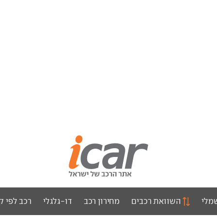
מלי
השוואת רכבים
מחירון רכב
דו-גלגלי
רכב לפי ק