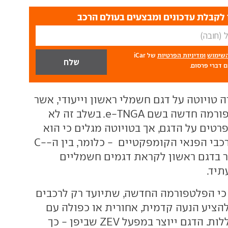
לקבלת עדכונים ומבצעים בעולם הרכב
השימוש
ומדיניות הפרטיות
של iCar
 דברי פרסום.
 טויוטה על דגם חשמלי ראשון וייעודי, אשר
יתבססס על פלטפורמה חדשה בשם e-TNGA. בשלב זה לא
טים על הדגם, אך בטויוטה מגלים כי הוא
יתמקם בקבוצת רכבי הפנאי הקומפקטיים - כלומר, בין ה-C-
 4. מדובר בדגם ראשון לקראת דגמים חשמליים
תיד.
כי הפלטפורמה החדשה, שתיועד רק לרכבים
להציע הנעה קדמית, אחורית או כפולה עם
מגוון מנועים וסוללות. הדגם ייוצר במפעל ZEV שביפן - כך