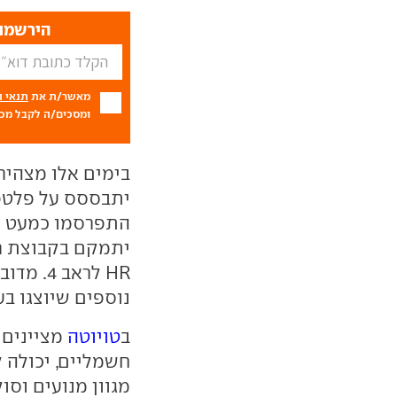
הירשמו 
מאשר/ת את
תנאי 
ומסכים/ה לקבל מכם
בימים אלו מצהירה
התפרסמו כמעט פר
HR לראב
נוספים שיוצגו בע
ב
טויוטה
מציינים 
חשמליים, יכולה 