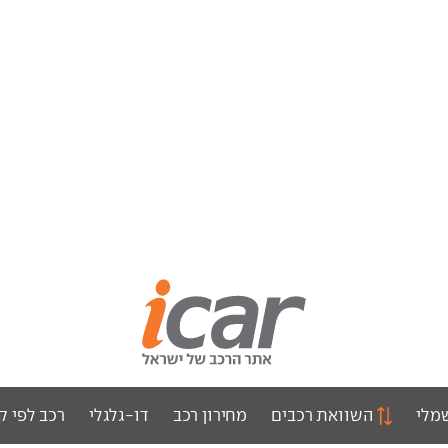
מלי
השוואת רכבים
מחירון רכב
דו-גלגלי
רכב לפי ק