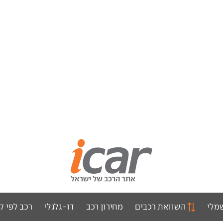
מלי
השוואת רכבים
מחירון רכב
דו-גלגלי
רכב לפי ק