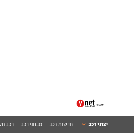
יצרני רכב
חדשות רכב
מבחני רכב
רכב חש