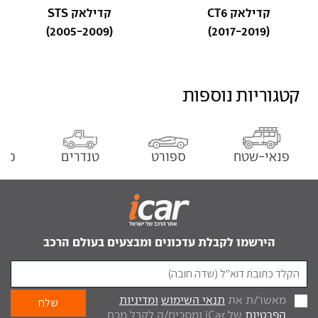
קדילאק CT6
קדילאק STS
(2005-2009)
(2017-2019)
קטגוריות נוספות
פנאי-שטח
ספורט
טנדרים
מסח
הירשמו לקבלת עדכונים ומבצעים בעולם הרכב
מאשר/ת את
תנאי השימוש
ומדיניות
הפרטיות
של iCar ומסכים/ה לקבל מכם