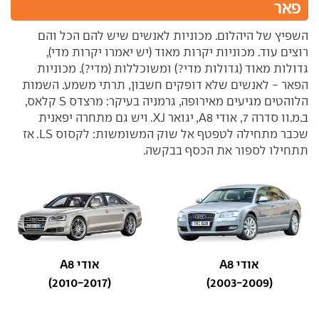
פאר
השפיץ של היהלום. מכוניות לאנשים שיש להם הכל והם
רוצים עוד. מכוניות יקרות מאוד (יש יאמרו יקרות מדי),
גדולות מאוד (גדולות מדי?) ומשוכללות (מדי?). מכוניות
הפאר - לאנשים שלא דופקים חשבון, תרתי משמע. השמות
הלוהטים מגיעים מאירופה, גרמניה בעיקר: מרצדס S קלאס,
ב.מ.וו סדרה 7, אודי A8, יגואר XJ. ויש גם מתחרה יפאנית
שכבר מתחילה לטפטף אל שוק המשומשות: לקסוס LS. אז
תתחילו לספור את הכסף בבקשה.
אודי A8
אודי A8
(2010-2017)
(2003-2009)