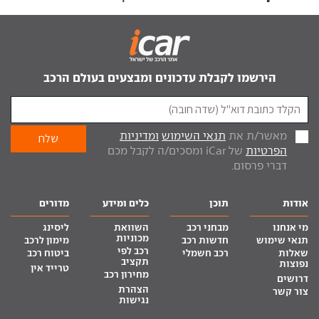
הירשמו לקבלת עדכונים ומבצעים בעולם הרכב
מאשר/ת את
תנאי השימוש
ומדיניות
הפרטיות
של iCar ומסכים/ה לקבל מכם
דברי פרסום.
אודות
תוכן
כלים ומידע
מדורים
מי אנחנו
מבחני רכב
השוואת
ליסינג
מכוניות
תנאי שימוש
חדשות רכב
מימון לרכב
רכב לפי
שאלות
רכב חשמלי
ביטוח רכב
תקציב
נפוצות
טרייד אין
מחירון רכב
דרושים
הצהרת
צור קשר
נגישות