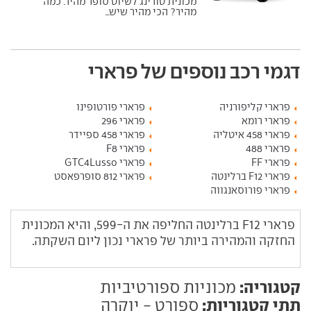
מכונית טורינג לשיוט סופר מהיר. כמה
מהיר? הכי מהיר שיש...
דגמי רכב נוספים של פרארי
פרארי קליפורניה
פרארי פורטופינו
פרארי רומא
פרארי 296
פרארי 458 איטליה
פרארי 458 ספיידר
פרארי 488
פרארי F8
פרארי FF
פרארי GTC4Lusso
פרארי F12 ברלינטה
פרארי 812 סופרפאסט
פרארי פורוסאנגווה
פרארי F12 ברלינטה החליפה את ה-599, והיא המכונית
החזקה והמהירה ביותר של פרארי נכון ליום השקתה.
קטגוריה:
מכוניות ספורטיביות
תתי קטגוריות:
ספורט - יוקרה