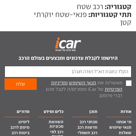
קטגוריה:
רכב שטח
תתי קטגוריות:
פנאי-שטח יוקרתי
קטן
הירשמו לקבלת עדכונים ומבצעים בעולם הרכב
מאשר/ת את
תנאי השימוש
ומדיניות
הפרטיות
של iCar ומסכים/ה לקבל מכם
דברי פרסום.
אודות
תוכן
כלים ומידע
מדורים
מי אנחנו
מבחני רכב
השוואת
ליסינג
מכוניות
תנאי שימוש
חדשות רכב
מימון לרכב
רכב לפי
שאלות
רכב חשמלי
ביטוח רכב