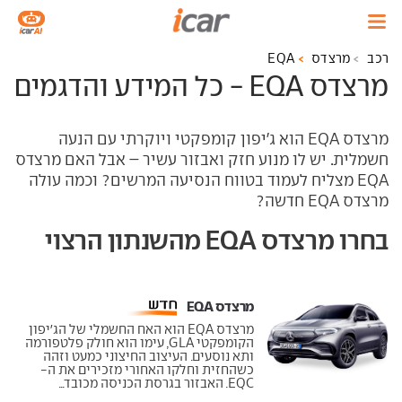
רכב
מרצדס
EQA
מרצדס EQA - כל המידע והדגמים
מרצדס EQA הוא ג'יפון קומפקטי ויוקרתי עם הנעה
חשמלית. יש לו מנוע חזק ואבזור עשיר – אבל האם מרצדס
EQA מצליח לעמוד בטווח הנסיעה המרשים? וכמה עולה
מרצדס EQA חדשה?
בחרו מרצדס EQA מהשנתון הרצוי
מרצדס EQA ‏
מרצדס EQA הוא האח החשמלי של הג'יפון
הקומפקטי GLA, עימו הוא חולק פלטפורמה
ותא נוסעים. העיצוב החיצוני כמעט וזהה
כשהחזית וחלקו האחורי מזכירים את ה-
EQC. האבזור בגרסת הכניסה מכובד...