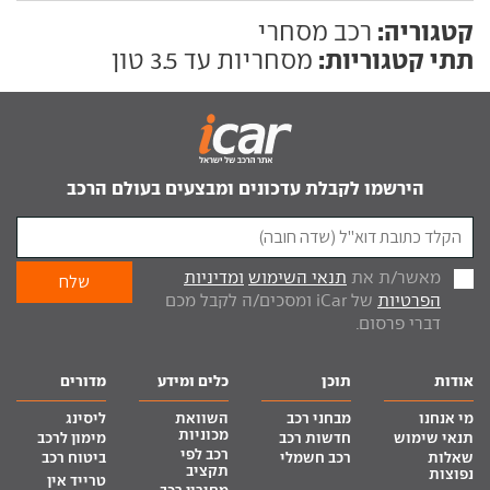
קטגוריה:
רכב מסחרי
תתי קטגוריות:
מסחריות עד 3.5 טון
הירשמו לקבלת עדכונים ומבצעים בעולם הרכב
מאשר/ת את
תנאי השימוש
ומדיניות
הפרטיות
של iCar ומסכים/ה לקבל מכם
דברי פרסום.
אודות
תוכן
כלים ומידע
מדורים
מי אנחנו
מבחני רכב
השוואת
ליסינג
מכוניות
תנאי שימוש
חדשות רכב
מימון לרכב
רכב לפי
שאלות
רכב חשמלי
ביטוח רכב
תקציב
נפוצות
טרייד אין