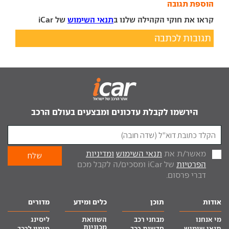
הוספת תגובה
קראו את חוקי הקהילה שלנו ב
תנאי השימוש
של iCar
תגובות לכתבה
הירשמו לקבלת עדכונים ומבצעים בעולם הרכב
מאשר/ת את
תנאי השימוש
ומדיניות
הפרטיות
של iCar ומסכים/ה לקבל מכם
דברי פרסום.
אודות
תוכן
כלים ומידע
מדורים
מי אנחנו
מבחני רכב
השוואת
ליסינג
מכוניות
תנאי שימוש
חדשות רכב
מימון לרכב