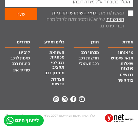
מאשר/ת את
תנאי השימוש
ומדיניות
הפרטיות
של iCar ומסכים/ה לקבל מכם
דברי פרסום.
אודות
תוכן
כלים ומידע
מדורים
מי אנחנו
מבחני רכב
השוואת
ליסינג
מכוניות
תנאי שימוש
חדשות רכב
מימון לרכב
רכב לפי
שאלות
רכב חשמלי
ביטוח רכב
תקציב
נפוצות
טרייד אין
מחירון רכב
דרושים
הצהרת
צור קשר
נגישות
כל הזכויות שמורות אי-קאר 2007 בע”מ
site by tq.soft
לייעוץ חינם