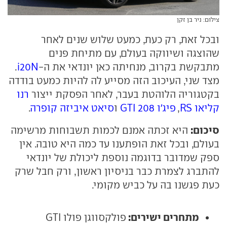
צילום: ניר בן זקן
ובכל זאת, רק כעת, כמעט שלוש שנים לאחר
שהוצגה ושיווקה בעולם, עם מתיחת פנים
מתבקשת בקרוב, מנחיתה כאן יונדאי את ה-
i20N
.
מצד שני, העיכוב הזה מסייע לה להיות כמעט בודדה
בקטגוריה הלוהטת בעבר, לאחר הפסקת ייצור
רנו
קליאו RS
,
פיג'ו 208 GTI
ו
סיאט איביזה קופרה
.
סיכום:
היא זכתה אמנם לכמות תשבוחות מרשימה
בעולם, ובכל זאת הופתענו עד כמה היא טובה. אין
ספק שמדובר בדוגמה נוספת ליכולת של יונדאי
להתברג לצמרת כבר בניסיון ראשון, ורק חבל שרק
כעת פגשנו בה על כביש מקומי.
מתחרים ישירים:
פולקסווגן פולו GTI