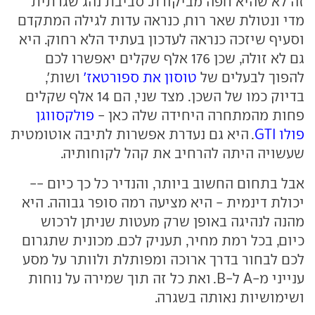
זה לא שהיא חפה מביקורת. סביבת נהג שגרתית
מדי ונטולת שאר רוח, כנראה עדות לגילה המתקדם
וסעיף שיזכה כנראה לעדכון בעתיד הלא רחוק. היא
גם לא זולה, שכן 176 אלף שקלים יאפשרו לכם
להפוך לבעלים של
טוסון את ספורטאז'
ושות',
בדיוק כמו של השכן. מצד שני, הם 14 אלף שקלים
פחות מהמתחרה היחידה שלה כאן -
פולקסווגן
פולו GTI
. היא גם נעדרת אפשרות לתיבה אוטומטית
שעשויה היתה להרחיב את קהל לקוחותיה.
אבל בתחום החשוב ביותר, והנדיר כל כך כיום --
יכולת דינמית - היא מציעה רמה סופר גבוהה. היא
מהנה לנהיגה באופן שרק מעטות שניתן לרכוש
כיום, בכל רמת מחיר, תעניק לכם. מכונית שתגרום
לכם לבחור בדרך ארוכה ומפותלת ולוותר על מסע
ענייני מ-A ל-B. ואת כל זה תוך שמירה על נוחות
ושימושיות נאותה בשגרה.