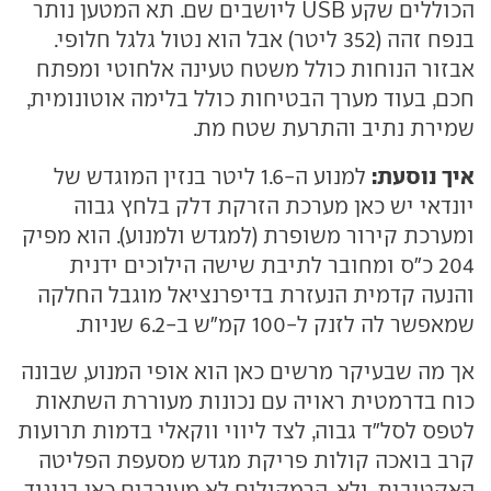
הכוללים שקע USB ליושבים שם. תא המטען נותר
בנפח זהה (352 ליטר) אבל הוא נטול גלגל חלופי.
אבזור הנוחות כולל משטח טעינה אלחוטי ומפתח
חכם, בעוד מערך הבטיחות כולל בלימה אוטונומית,
שמירת נתיב והתרעת שטח מת.
איך נוסעת:
למנוע ה-1.6 ליטר בנזין המוגדש של
יונדאי יש כאן מערכת הזרקת דלק בלחץ גבוה
ומערכת קירור משופרת (למגדש ולמנוע). הוא מפיק
204 כ"ס ומחובר לתיבת שישה הילוכים ידנית
והנעה קדמית הנעזרת בדיפרנציאל מוגבל החלקה
שמאפשר לה לזנק ל-100 קמ"ש ב-6.2 שניות.
אך מה שבעיקר מרשים כאן הוא אופי המנוע, שבונה
כוח בדרמטית ראויה עם נכונות מעוררת השתאות
לטפס לסל"ד גבוה, לצד ליווי ווקאלי בדמות תרועות
קרב בואכה קולות פריקת מגדש מסעפת הפליטה
האקטיבית. ולא, הרמקולים לא מעורבים כאן בניגוד