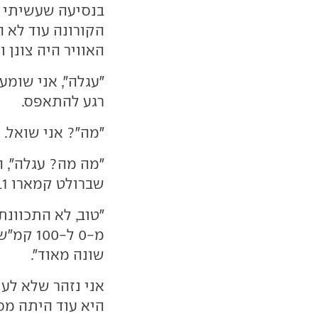
בנסיעה שעשיתי ב
הקורונה עוד לא ה
האוויר היה צונן ו
ל
"עגלה", אני שומע
רגע להתאפס.
"מה"? אני שואל.
"מה מה? עגלה", ה
שברולט קמארו ZL1 עומדת בחניה ונועצת בי מבט עצבני.
"טוב, לא התכוונת
מ-0 ל-0
שונה מאוד".
אני נזהר שלא לע
היא עוד היתה מס