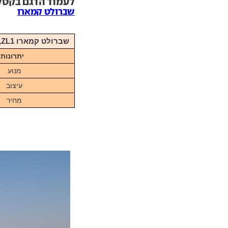
לעמוד הדגם בקטלוג ar
שברולט קמארו
שברולט קמארו ZL1, מנוע 6.2 טורבו-בנזין V8, הספק 650 כ"ס, 595,900 שקלים
יתרונות
מנוע
עיצוב
מחיר