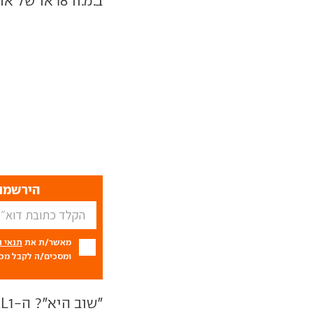
ב.מ.וו i8 או של אודי R8.
הירשמו 
מאשר/ת את
תנאי 
ומסכים/ה לקבל מכם