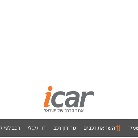
מלי
השוואת רכבים
מחירון רכב
דו-גלגלי
רכב לפי ק