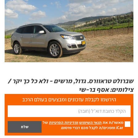
שברולט טראוורס. גדול, מרשים - ולא כל כך יקר /
צילומים: אסף בר-שי
הירשמו לקבלת עדכונים ומבצעים בעולם הרכב
מאשר/ת את
תנאי השימוש
ומדיניות הפרטיות
של
iCar ומסכים/ה לקבל מכם דברי פרסום.