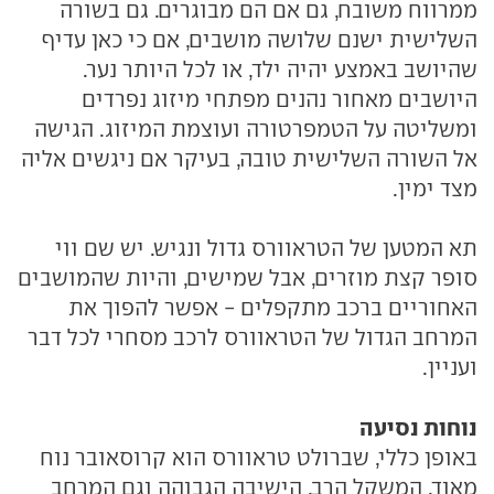
ממרווח משובח, גם אם הם מבוגרים. גם בשורה
השלישית ישנם שלושה מושבים, אם כי כאן עדיף
שהיושב באמצע יהיה ילד, או לכל היותר נער.
היושבים מאחור נהנים מפתחי מיזוג נפרדים
ומשליטה על הטמפרטורה ועוצמת המיזוג. הגישה
אל השורה השלישית טובה, בעיקר אם ניגשים אליה
מצד ימין.
תא המטען של הטראוורס גדול ונגיש. יש שם ווי
סופר קצת מוזרים, אבל שמישים, והיות שהמושבים
האחוריים ברכב מתקפלים - אפשר להפוך את
המרחב הגדול של הטראוורס לרכב מסחרי לכל דבר
ועניין.
נוחות נסיעה
באופן כללי, שברולט טראוורס הוא קרוסאובר נוח
מאוד. המשקל הרב, הישיבה הגבוהה וגם המרחב