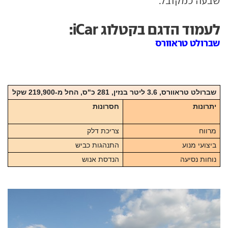
שבעה כמקובל.
לעמוד הדגם בקטלוג iCar:
שברולט טראוורס
שברולט טראוורס, 3.6 ליטר בנזין, 281 כ"ס, החל מ-219,900 שקל
יתרונות
חסרונות
מרווח
צריכת דלק
ביצועי מנוע
התנהגות כביש
נוחות נסיעה
הנדסת אנוש