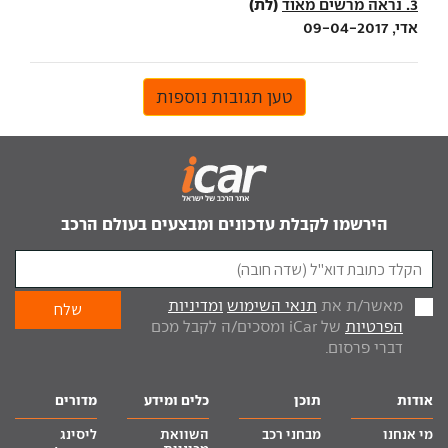
(לת)
3. נראה מרשים מאוד
אדי, 09-04-2017
טען תגובות נוספות
הירשמו לקבלת עדכונים ומבצעים בעולם הרכב
מאשר/ת את
תנאי השימוש
ומדיניות
הפרטיות
של iCar ומסכים/ה לקבל מכם
דברי פרסום.
אודות
תוכן
כלים ומידע
מדורים
מי אנחנו
מבחני רכב
השוואת
ליסינג