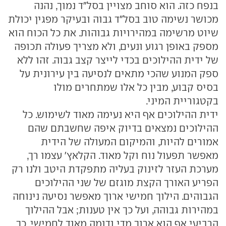
בנפח כזה. הוא סוחב מצויין בסל"ד נמוך, נהנה
מכושר נשימה טוב בסל"ד גבוה ובעיקר מפגין יכולת
שיוט מרשימה במהירויות גבוהות. את כל הכוח הוא
מספק באופן רגוע ונעים, ולא מצריך פעולה תכופה
של ידית ההילוכים בכדי לייצר קצב גבוה. זהו ללא
ספק המנוע שהכי מתאים לנסיעה בין עירונית על
בסיס קבוע, מבין כל אלו שמתחרים מולו
בקטגוריית המיני.
ידית ההילוכים אף היא נעימה מאוד לשימוש. כל
ההילוכים נמצאים בדיוק איפה שחשבתם שהם
אמורים להיות, והמיקום המעולה של הידית
מאפשר תפעול נוח וקל מאוד. הקלאץ' עצמו רך,
מערכת העזר לזינוק בעליה מתפקדת היטב ולנו רק
הפריע האורך הקצת מוגזם של שני ההילוכים
הגבוהים. הילוך חמישי ארוך מאפשר נסיעה נינוחה
במהירות גבוהה, ועל כך אין טענות; אבל ההילוך
הרביעי אף הוא ארוך מדי ודומה מאוד לחמישי, כך