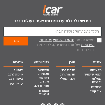
הירשמו לקבלת עדכונים ומבצעים בעולם הרכב
מאשר/ת את
תנאי השימוש
ומדיניות
הפרטיות
של iCar ומסכים/ה לקבל מכם
דברי פרסום.
אודות
תוכן
כלים ומידע
מדורים
מי אנחנו
מבחני רכב
השוואת
ליסינג
מכוניות
תנאי שימוש
חדשות רכב
מימון לרכב
רכב לפי
שאלות
רכב חשמלי
ביטוח רכב
תקציב
נפוצות
טרייד אין
מחירון רכב
דרושים
הצהרת
צור קשר
נגישות