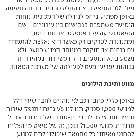
פיג'ו 107 הסיאט היא בהחלט מכונית נינוחה ונעימה.
באופן מפתיע ביחס לגודלה של המכונית, נוחות
הנסיעה משתפרת בכבישים בין עירוניים - שם
הסיאט נטועה על האספלט ואוחזת היטב,
ומתנדנדת לפרקים רק כאשר היא נאלצת להתמודד
עם רוחות צד חזקות במיוחד. המנוע כמעט ולא
נשמע בתא הנוסעים, ורק רעשי רוח במהירויות
גבוהות יפריעו מעט לפעולתה של מערכת הסאונד.
מנוע ותיבת הילוכים
באופן כללי, כתבי רכב לא נוהגים לחבר שירי הלל
למנועי 1,000 סמ"ק. תנו לנו V8 גרגרני וננפק שירות
ותשבחות, שימו לנו טווין-טורבו של ב.מ.וו ונזמר לו
סרנדות. מנועי 1,000? ובכן, זה של סיאט מי הצליח
לסחוט מאיתנו כל מחמאה שיכולנו לתת למנוע