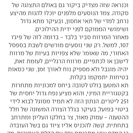
וכנראה שזה מצדיק ביקור גם באולם התצוגה של
סקודה. צמד הנוסעים מלפנים יוכלו להנות מהיצע
נרחב למדי של תאי אחסון, ובעיקר מתא גדול
ושימושי הממוקם לפני ידית ההילוכים.
מאחור המרווח סביר בלבד - בדומה לזה של פיג'ו
107, למשל. רק שני נוסעים מורשים לשבת בספסל
האחורי, מה שאומר שלא צפויות בעיות של מרווח
לישבן או לכתפיים. מרווח הרגליים, לעומת זאת,
יהיה מוגבל ולא מספיק נוח לאורך זמן. שני כסאות
בטיחות יתמקמו בקלות.
תא המטען בולט לטובה ביחס למכוניות מתחרות
בקטגוריית המיני, והוא מציע נפח גדול יחסית של
251 ליטרים. הנתון הזה לא תמיד מסוגל לבוא לידי
ביטוי בפועל, בעיקר בגלל הצורה המשונה של חלל
ההטענה - עמוק מאוד, צר בחלקו העליון ומתרחב
בתחתית. קשה להכניס אליו ציוד גם בשל העובדה