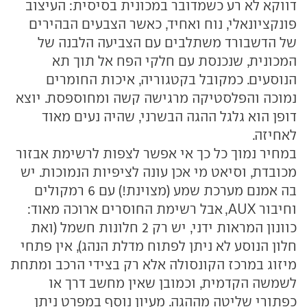
דווקא לא רע כשמדובר במכונית בסיסית: העיצוב
פונקציונאלי, נוח ואחיד, כאשר הצבעים הבהירים
של הדשבורד משתלבים עם הצביעה הלבנה של
המכונית, שנכנסת עם חלקי הפח אל תוך תא
הנוסעים. כמקובל בקטגוריה, איכות החומרים
נמוכה והפלסטיקה מרגישה קשה ומחוספסת. יוצא
דופן הוא גלגל ההגה הבשרני, שהיה נעים מאוד
לאחיזה.
במחיר נמוך כל כך אי אפשר לצפות לרשימת אבזור
מכובדת, וסיאט מי אכן עונה לציפיות הנמוכות. יש
בה אמנם מערכת שמע (מצוינת!) עם 6 רמקולים
וחיבור AUX, אבל רשימת החוסרים ארוכה מאוד:
כוונון המראות ידני, יש רק 2 חלונות חשמל (ואת
חלון הנוסע לא ניתן לפתוח מדלת הנהג), אין פתחי
מיזוג במרכז הקונסולה אלא רק בצידי הרכב ומתחת
לשמשה הקדמית, וכמובן שאין מחשב דרך או
כפתורי שליטה מההגה. מעיון נוסף במפרט ניתן