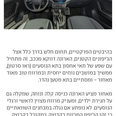
בהיבטים הפרקטיים, תחום חלש בדרך כלל אצל
הג'יפונים הקטנים, הארונה דווקא מככב. זה מתחיל
עם שפע של תאי אחסון בתא הנוסעים (ראו סרטון),
ממשיך במושבים נוחים יחסית ובמרווח טוב מאוד
מאחור - ומסתיים בתא מטען נהדר.
מאחור מציע הארונה כניסה קלה ונוחה, שמקלה גם
על חגירת ילדים, ומעניק מרווח מצוין לראשי ורגלי
הנוסעים. לא נופתע אם נגלה במבחנים השוואתיים
כי זהו הג'יפון המרווח בקבוצה. כמקובל בקבוצה,