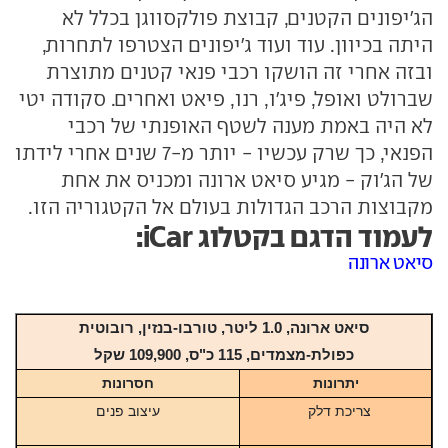
הג'יפונים הקטנים, קבוצת פולקסווגן בכלל לא
היתה בכיוון. עוד ועוד ג'יפונים הצטרפו לתחרות,
ובזה אחרי זה הושקו רכבי פנאי קטנים מתוצרת
שברולט ואופל, פיג'ו, רנו, פיאט ואחרים. סקודה יטי
לא היה באמת מענה לשטף האופנתי של רכבי
הפנאי, כך שרק עכשיו - יותר מ-7 שנים אחרי לידתו
של הג'וק - מגיע סיאט ארונה ומכניס את אחת
מקבוצות הרכב הגדולות בעולם אל הקטגוריה הזו.
לעמוד הדגם בקטלוג iCar:
סיאט ארונה
סיאט ארונה
, 1.0 ליטר, טורבו-בנזין, רובוטית
כפולת-מצמדים,
115
כ"ס,
109,900
שקל
יתרונות
חסרונות
צריכת דלק
עיצוב פנים