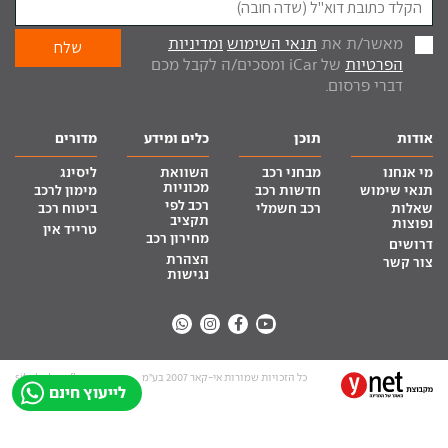
מאשר/ת את
תנאי השימוש
ומדיניות
הפרטיות
של iCar ומסכים/ה לקבל מכם
דברי פרסום.
אודות
תוכן
כלים ומידע
מדורים
מי אנחנו
מבחני רכב
השוואת
ליסינג
מכוניות
תנאי שימוש
חדשות רכב
מימון לרכב
רכב לפי
שאלות
רכב חשמלי
ביטוח רכב
תקציב
נפוצות
טרייד אין
מחירון רכב
דרושים
הצהרת
צור קשר
נגישות
כל הזכויות שמורות אי-קאר 2007 בע”מ
site by tq.soft
לייעוץ חינם