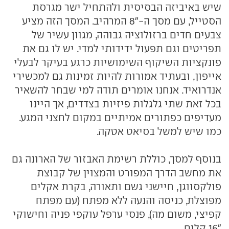
שיש באיביזה הבסיסית ולהתחיל ישר מגרסת
הסטייל, עם מסך ה-"8 המרהיב. המסך הזה מציע
צבעים חדים ברזולוציה גבוהה, מגוון עשיר של
תפריטים וגם תפעול ידידותי למדי. יש לו גם את
פונקציות השיקוף השימושיות כרגע בעיקר לבעלי
אייפון, ובעתיד אמורות להיות זמינות גם למכשירי
אנדרואיד. אנחנו אומרים תודה למי שבחר להשאיר
בכל זאת שתי גלגלות פיזיות בצדדים, אך היינו
מעדיפים כפתורים אמיתיים במקום לחצני המגע.
כמו שיש למשל בסיאט אטקה.
בנוסף למסך, כוללת רשימת האבזור של הארונה גם
את מחשב הדרך המפורט והמצוין של קבוצת
פולקסווגן, חיישני גשם ותאורה, בקרת אקלים
מפוצלת, כניסה והנעה ללא מפתח (עם מפתח
קפיצי, משום מה), פנסי ערפל עוקפי פניה וחישוקי
"16 קלים.