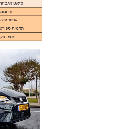
סיאט איביזה, 1.5 ליטרים FR, הספק 150 כ"ס, 124,900
יתרונות
אבזור עשיר
תדמית ספורטי
מנוע חזק