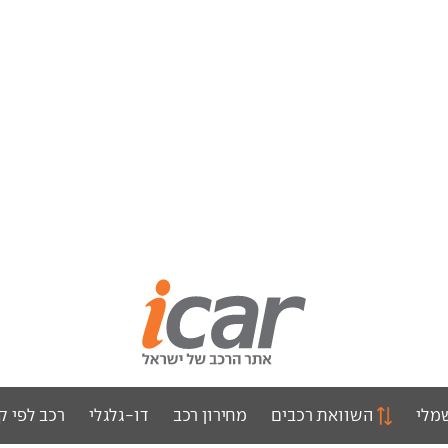
מלי
השוואת רכבים
מחירון רכב
דו-גלגלי
רכב לפי ק