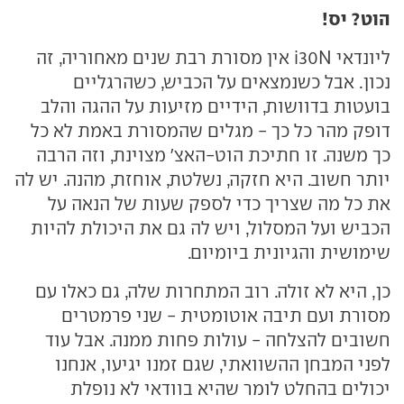
הוט? יס!
ליונדאי i30N אין מסורת רבת שנים מאחוריה, זה
נכון. אבל כשנמצאים על הכביש, כשהרגליים
בועטות בדוושות, הידיים מזיעות על ההגה והלב
דופק מהר כל כך - מגלים שהמסורת באמת לא כל
כך משנה. זו חתיכת הוט-האצ' מצוינת, וזה הרבה
יותר חשוב. היא חזקה, נשלטת, אוחזת, מהנה. יש לה
את כל מה שצריך כדי לספק שעות של הנאה על
הכביש ועל המסלול, ויש לה גם את היכולת להיות
שימושית והגיונית ביומיום.
כן, היא לא זולה. רוב המתחרות שלה, גם כאלו עם
מסורת ועם תיבה אוטומטית - שני פרמטרים
חשובים להצלחה - עולות פחות ממנה. אבל עוד
לפני המבחן ההשוואתי, שגם זמנו יגיעו, אנחנו
יכולים בהחלט לומר שהיא בוודאי לא נופלת