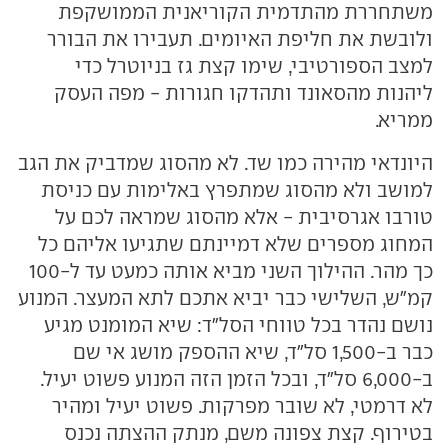
משתחררת מהתדמית הקוריאנית הממושקפת
ולובשת את חליפת האיומים. תעבירו את הבורר
למצב הספורטיבי, שימו קצת גז בניוטרל כדי
ליהנות מהסאונד ותהדקו חגורות - מפה העסק
ממריא.
היונדאי מהירה כמו שד. לא מהסוג שמדביק את הגב
למושב ולא מהסוג שמתפרץ באלימות עם כניסת
טורבו אגרסיבית - אלא מהסוג שמראה לכם על
המחוג מספרים שלא דמיינתם שתגיעו אליהם כל
כך מהר. ההילוך השני מביא אותה כמעט עד ל-100
קמ"ש, השלישי כבר יביא אתכם לתא המעצר. המנוע
נושם נהדר בכל טווחי הסל"ד: שיא המומנט מגיע
כבר ב-1,500 סל"ד, שיא ההספק מושג אי שם
ב-6,000 סל"ד, ובכל הזמן הזה המנוע פשוט יעיל.
לא דרמטי, לא שובר מפרקות. פשוט יעיל ומהיר
בטירוף. קצת צפונה משם, מנתק ההצתה נכנס