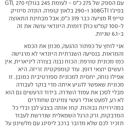
עם הספק של 275 כ"ס - לעומת 245 בגולף GTI, 270
בפיג'ו 308GTI ו-290 בלאון קופרה. הונדה סיוויק
טייפ R מציעה כבר 319 כ"ס, אבל מבחינת התאוצה
ל-100 קמ"ש כולן דומות. היונדאי עושה את זה
ב-6.1 שניות.
אני לוחץ על כפתור ההנעה, מכוון את הכסא
והמראות. בנסיעה השגרתית היונדאי לא מרגישה
כמו מכונית טורפת: הכוח נבנה בצורה ליניארית, אין
רעשים יוצאי דופן. עוד קומפקטית זריזה. היא
אפילו נוחה, יחסית למכונית ספורטיבית כמובן. זו
מכונית שאפשר להגיע איתה מדי בוקר לעבודה
מבלי לסכן את עמוד השדרה. בידוד הרעשים גם הוא
לא רע, למעט אולי רעשי צמיגים שחודרים
במהירויות גבוהות. קחו אותה בצבע לבן ובלי כל
המדבקות, ורק הרגל השמאלית שנדרשת לעבוד
תזכיר לכם שלא מדובר ברכב ליסינג עם מלשינון על