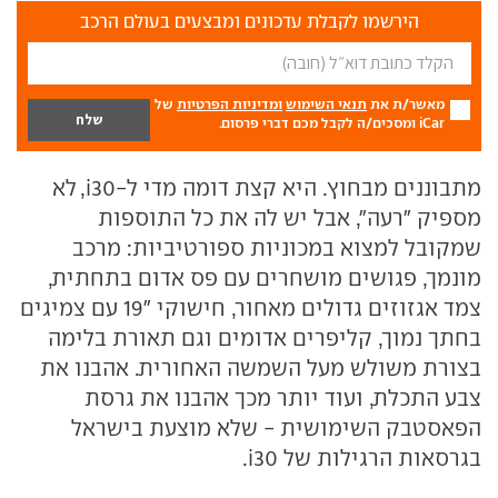
הירשמו לקבלת עדכונים ומבצעים בעולם הרכב
מאשר/ת את
תנאי השימוש
ומדיניות הפרטיות
של
iCar ומסכים/ה לקבל מכם דברי פרסום.
מתבוננים מבחוץ. היא קצת דומה מדי ל-i30, לא
מספיק "רעה", אבל יש לה את כל התוספות
שמקובל למצוא במכוניות ספורטיביות: מרכב
מונמך, פגושים מושחרים עם פס אדום בתחתית,
צמד אגזוזים גדולים מאחור, חישוקי "19 עם צמיגים
בחתך נמוך, קליפרים אדומים וגם תאורת בלימה
בצורת משולש מעל השמשה האחורית. אהבנו את
צבע התכלת, ועוד יותר מכך אהבנו את גרסת
הפאסטבק השימושית - שלא מוצעת בישראל
בגרסאות הרגילות של i30.