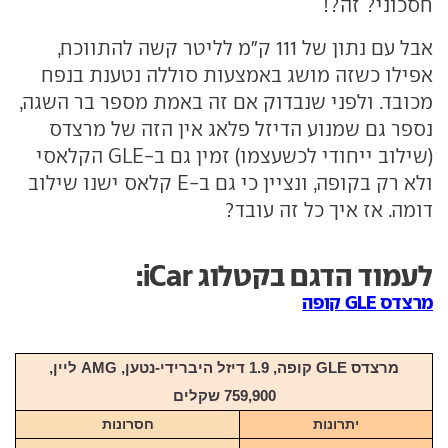
חסכוני? זה?!
אבל עם נתון של 111 ק"מ לליטר קשה להתווכח,
אפילו כשזה מושג באמצעות סוללה נטענת בנפח
מכובד. ולפני שנבדוק אם זה באמת מספר בר השגה,
נספר גם שמנוע הדיזל פלאג אין הזה של מרצדס
(שילוב ייחודי לכשעצמו) זמין גם ב-GLE הקלאסי
ולא רק בקופה, ונציין כי גם ב-E קלאס ישנו שילוב
דומה. אז איך כל זה עובד?
לעמוד הדגם בקטלוג iCar:
מרצדס GLE קופה
מרצדס GLE קופה, 1.9 דיזל היברידי-נטען, AMG ליין,
759,900 שקלים
יתרונות
חסרונות