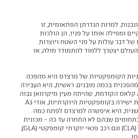
נבנות. למרות הגדרתן הפתאומית, זו
ם ומפילה אותו על פניו, הן הולכות
של דבר עולות על פני השטח ויוצרות
ולם יצטרך ללמוד להתמודד מולה, או
יות הקומפקטיות של מרצדס היא מהפכה
מהפכנית בכמה מובנים. ראשית, היא העבירה
את מרצדס מה-A קלאס הקודמת, שהיתה מעין מיקרוואן גבוה
ומשפחתי לתחרות ישירה בקומפקטיות היוקרתיות, אודי A3
 ב.מ.וו סדרה 1. שנית, היא איפשרה למרצדס לפתח כמה
תחומים שבהם לא התחרה עד כה - מכונית
סדאן קומפקטית (CLA) וגם רכב פנאי יוקרתי קומפקטי (GLA),
ן.