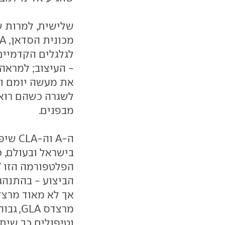
שלישית, למרות ש
לגלגלים הקדמיים,
- העיצוב; למראה
את מעשה יומם ול
לשגרה כשהם רואי
מבפנים.
ה-A ו
בישראל ובעולם, 
הפלטפורמה הזו '
הביצוע - בהתנהגו
אך לא מאוד מרצד
מרצדס 
וטיפולים כך שיתא