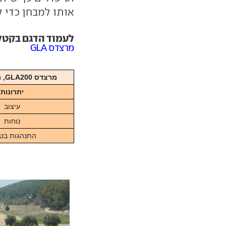
אותו למבחן כדי ל
לעמוד הדגם בקטלוג ar
מרצדס GLA
מרצדס GLA200, מנוע 1.6 ליטר טורבו-בנזין, 156 כ"ס, החל מ-249,900 שקל
יתרונות
עיצוב
נוחות
התנהגות בט