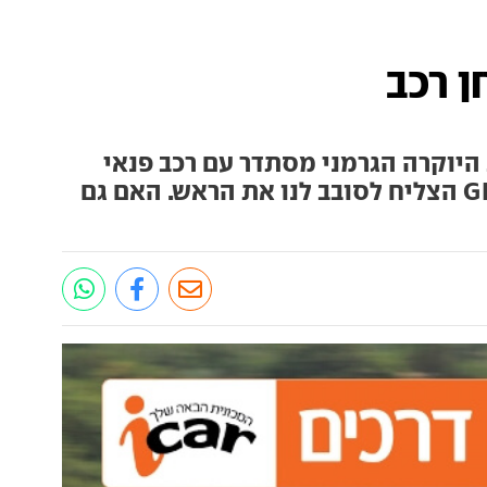
היוקרה הגרמני מסתדר עם רכב פנאי
קומפקטי. אז זהו, שמרצדס GLA הצליח לסובב לנו את הראש. האם גם