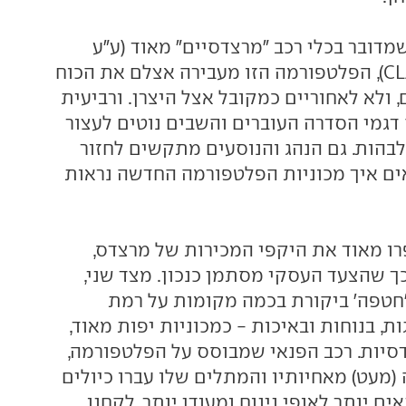
מדובר בכלי רכב "מרצדסיים" מאוד (ע"ע
מכונית הסדאן, CLA), הפלטפורמה הזו מעבירה אצלם את הכוח
 ולא לאחוריים כמקובל אצל היצרן. ורביעית
 דגמי הסדרה העוברים והשבים נוטים לעצור
בהות. גם הנהג והנוסעים מתקשים לחזור
ם איך מכוניות הפלטפורמה החדשה נראות
ה-CLA שיפרו מאוד את היקפי המכירות של מרצדס,
כך שהצעד העסקי מסתמן כנכון. מצד שני,
חטפה' ביקורת בכמה מקומות על רמת
ת, בנוחות ובאיכות - כמכוניות יפות מאוד,
סיות. רכב הפנאי שמבוסס על הפלטפורמה,
GLA, גבוה (מעט) מאחיותיו והמתלים שלו עברו כיולים
ים יותר לאופי נינוח ומעודן יותר. לקחנו