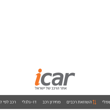
מלי
השוואת רכבים
מחירון רכב
דו-גלגלי
רכב לפי ק