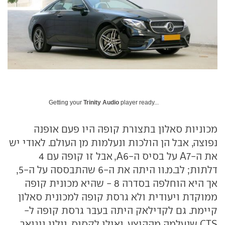
Getting your
Trinity Audio
player ready...
מכוניות סאלון בתצורת קופה היו פעם אופנה
נפוצה, אבל הן הולכות ונעלמות מן העולם. לאודי יש
את ה-A7 על בסיס ה-A6, אבל זו קופה עם 4
דלתות; לב.מ.וו היתה את ה-6 שהתבססה על ה-5,
אך היא הוחלפה בסדרה 8 - שהיא מכונית קופה
ממוקדת ויעודית ולא גרסת קופה למכונית סאלון
קיימת. גם לקדילאק היתה בעבר גרסת קופה ל-
CTS שנעלמה מההיצע, ואילו לקסוס, וולוו ויגואר