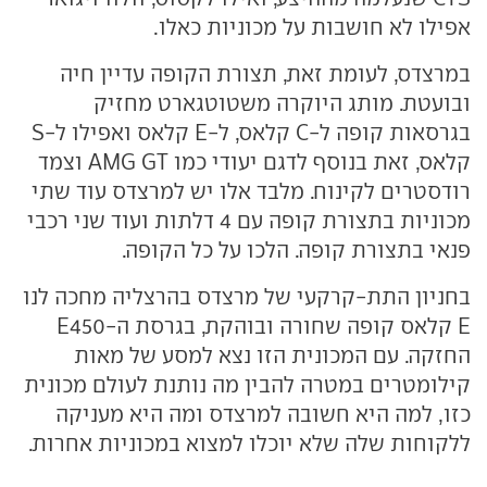
אפילו לא חושבות על מכוניות כאלו.
במרצדס, לעומת זאת, תצורת הקופה עדיין חיה
ובועטת. מותג היוקרה משטוטגארט מחזיק
בגרסאות קופה ל-C קלאס, ל-E קלאס ואפילו ל-S
קלאס, זאת בנוסף לדגם יעודי כמו AMG GT וצמד
רודסטרים לקינוח. מלבד אלו יש למרצדס עוד שתי
מכוניות בתצורת קופה עם 4 דלתות ועוד שני רכבי
פנאי בתצורת קופה. הלכו על כל הקופה.
בחניון התת-קרקעי של מרצדס בהרצליה מחכה לנו
E קלאס קופה שחורה ובוהקת, בגרסת ה-E450
החזקה. עם המכונית הזו נצא למסע של מאות
קילומטרים במטרה להבין מה נותנת לעולם מכונית
כזו, למה היא חשובה למרצדס ומה היא מעניקה
ללקוחות שלה שלא יוכלו למצוא במכוניות אחרות.