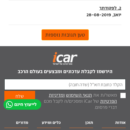
2. לפקודתך
יואב, 28-08-2019
טען תגובות נוספות
הירשמו לקבלת עדכונים ומבצעים בעולם הרכב
מאשר/ת את
תנאי השימוש
ומדיניות
הפרטיות
של iCar ומסכים/ה לקבל מכם
לייעוץ חינם
דברי פרסום.
אודות
תוכן
כלים ומידע
מדורים