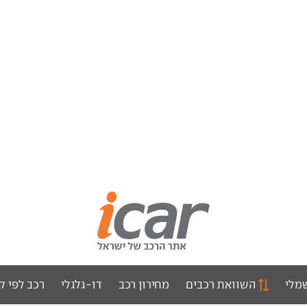
מלי
השוואת רכבים
מחירון רכב
דו-גלגלי
רכב לפי ק