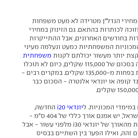
חירי הנדל"ן מטרידה לא מעט משפחות
זוכה לכותרות בהתאם. גם הזינוק במחירי
ת בחודשים האחרונים, אבל ההתייקרות
מכוניות המשפחתיות כמעט ונעלמה מעיני
 קצת יותר מעשור יכולתם לקנות
משפחתית
קומפקטית חדשה בסכום של 115,000 שקלים, כיום לא תוכלו
למצוא אחת כזאת בפחות מ-135,000 שקלים. במקרים רבים -
ד קופה או יונדאי אלנטרה - הסכום כבר
 במימדי המכוניות. ל
יונדאי i20
החדשה,
שהגיעה השנה לישראל, יש אמנם אורך כללי של 404 ס"מ -
שהם 20 ס"מ פחות מהאורך של יונדאי i30 מלפני עשור - אבל
 זהה, ואילו הפער בין השתיים בבסיס