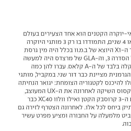
י-יוקרה הקטנים הוא אחד הצעירים בעולם
הרכב. עד לפני 3 או 4 שנים, התמודדו בו רק 3 מותגי היוקרה
הגרמניים - כאשר ה-X1 היוצא של ב.מ.וו בכלל היה מין גרסת
סטיישן-פנאי של הסדרה 3, וה-GLA של מרצדס היה למעשה
גרסה עם הגבהה קלה בלבד של ה-A קלאס. עברו להן כמה
גרמנית מציינת כבר דור שני. במקביל, מותגי
לו להיכנס לקטגוריה הצומחת: יגואר הנחיתה
את ה-E-Pace, לקסוס השיקה לאחרונה את ה-UX המעוצב,
DS מתמודדת עם ה-3 קרוסבק הקטן ואילו וולוו XC40 כבר
יק ביחס לכל אלו. לאחרונה הצטרף לזירה גם
ק XT4, שמביט מלמעלה על החבורה ומציע מפרט עשיר
וה.