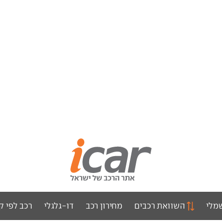
מלי
השוואת רכבים
מחירון רכב
דו-גלגלי
רכב לפי ק