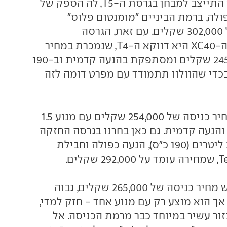
ה-XC40 של וולוו התייצב למבחן בגרסת ה-T5, לה הספק של
 כפולה, ברמת הביניים "מומנטום פלוס"
שמחירה עומד על 302,000 שקלים. עם זאת, הגרסה
הפופולארית של ה-XC40 היא דווקא ה-T4, שנמכרת במחיר
הכניסה של 245,000 שקלים ומסתפקת בהנעה קדמית וב-190
ס. בחרנו ב-T5 בכדי שהוולוו תתמודד עם מפרט דומה לזה
אודי Q3 נמכר במחיר כניסה של 254,000 שקלים עם מנוע 1.5
 (150 כ"ס) והנעה קדמית. גם כאן בחרנו בגרסה החזקה
יותר, עם מנוע 2.0 ליטרים (190 כ"ס), הנעה כפולה וחבילת
קדילאק XT4 דורש מחיר כניסה של 265,000 שקלים, גבוה
ך הוא מוצע רק עם מנוע אחד - חזק למדי,
 אבזור עשיר במיוחד כבר מרמת הכניסה. אל