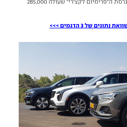
המבחן התייצבה גרסת ה"פרימיום לקצ'רי" שעולה 285,000
את נתונים של 3 הדגמים >>>