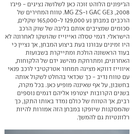
הג'יפונים הלוהט זוכה כאן לשלושה נציגים - פיג'ו
2008, GAC GE3 ו-MG ZS. טווח המחירים של
הרכבים במבחן נע 129,000 ל-165,000 שקלים,
סכומים שמציבים אותם בליבה של שוק הרכב
הישראלי. דגמי טסלה ואייוייז שהושקו לאחרונה לא
היו זמינים עבורנו בעת ביצוע המבחן, אך נציין כי
בעוד הראשונה הולכת ומתייקרת בשבועות
האחרונים, ומתרחקת מהישג ידם של הלקוחות,
איווייז דווקא מציגה תמחור אטרקטיבי לרכב פנאי
עם טווח נדיב - כך שכדאי בהחלט לשקול אותה
בחשבון, על אף שאיננה מופיע כאן. בכל מקרה,
בשנים הקרובות יצטרפו אליהם דגמים נוספים
רבים, אך הטווח של כולם נמדד באותו התקן, כך
שהמסקנות שיופקו במבחן הזה אמורות להיות
רלוונטיות גם להמשך.