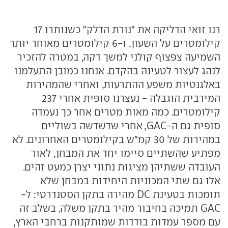
רנו זואי הדליקה את "נורת הדלק" כשנותרו 17
קילומטרים על השעון, ו-6 קילומטרים מאוחר יותר
השמיעה צפצוף קולני למשך דקה, במטרה להזכיר
לנהג לעצור לטעינה בהקדם. אנחנו כמובן התעלמנו
באלגנטיות משפע ההתרעות, ואחרי שהמהירות
המירבית הוגבלה - נעצרנו סופית אחרי 237
קילומטרים. כמה מאות מטרים אחר כך נעמדה
סופית גם ה-GAC, אחרי שדשדשה בשוליים
במהירות של 30 קמ"ש בקילומטרים האחרונים. לא
מפתיע שהשתיים סיימו יחד את המבחן, לאור
העובדה ששתיהן מציגות נתוני יצרן כמעט זהים.
אלו גם שתי המכוניות היחידות במבחן שלא
תומכות בטעינת DC מהירה בתקן הסטנדרטי: ל-
GAC תמיכה בחיבור מהיר בתקן משלה, בשלב זה
עם מספר עמדות בודדות שמותקנות ברחבי הארץ,