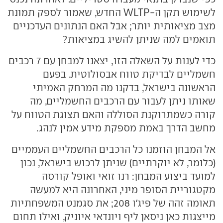
לשימוש תקן ה-WLTP החדש, שאמור לספק תמונת
מצב מציאותית יותר; אבל האם הנתונים העדכניים
תואמים למה שניתן להשיג במציאות?
כדי לענות על השאלה הזו, יצאנו למבחן עם 7 רכבים
חשמליים לבדיקת טווח אבסולוטית. בפעם
הראשונה בישראל, בדקנו מה המרחק האמיתי
שאותו ניתן לעבור עם הרכבים החשמליים, מה
קורה כשמתרוקנת הסוללה והאם תצוגת הטווח על
מחשב הדרך באמת מספקת מידע אמין לנהג.
אל המבחן הוזמנו כל הרכבים החשמליים העממיים
(כלומר, לא יוקרתיים) שניתן לרכוש בישראל, נכון
למועד ביצוע המבחן: רנו זואי ואופל קורסה
מקטגוריית הסופר מיני, האחרונה היא למעשה
תאומה זהה של פיג'ו 208; את סגמנט המשפחתיות
מייצגות כאן ניסאן ליף ויונדאי איוניק, ואילו תחום