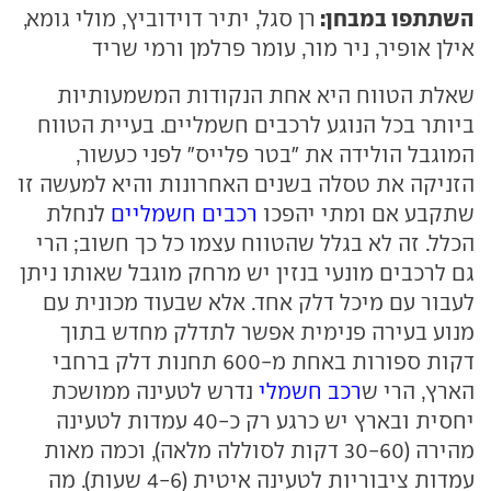
השתתפו במבחן:
רן סגל, יתיר דוידוביץ, מולי גומא,
אילן אופיר, ניר מור, עומר פרלמן ורמי שריד
שאלת הטווח היא אחת הנקודות המשמעותיות
ביותר בכל הנוגע לרכבים חשמליים. בעיית הטווח
המוגבל הולידה את "בטר פלייס" לפני כעשור,
הזניקה את טסלה בשנים האחרונות והיא למעשה זו
שתקבע אם ומתי יהפכו
רכבים חשמליים
לנחלת
הכלל. זה לא בגלל שהטווח עצמו כל כך חשוב; הרי
גם לרכבים מונעי בנזין יש מרחק מוגבל שאותו ניתן
לעבור עם מיכל דלק אחד. אלא שבעוד מכונית עם
מנוע בעירה פנימית אפשר לתדלק מחדש בתוך
דקות ספורות באחת מ-600 תחנות דלק ברחבי
הארץ, הרי ש
רכב חשמלי
נדרש לטעינה ממושכת
יחסית ובארץ יש כרגע רק כ-40 עמדות לטעינה
מהירה (30-60 דקות לסוללה מלאה), וכמה מאות
עמדות ציבוריות לטעינה איטית (4-6 שעות). מה