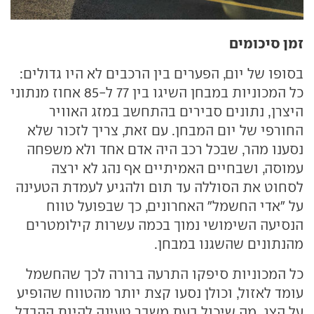
זמן סיכומים
בסופו של יום, הפערים בין הרכבים לא היו גדולים:
כל המכוניות במבחן השיגו בין 77 ל-85 אחוז מנתוני
היצרן, נתונים סבירים בהתחשב במזג האוויר
החורפי של יום המבחן. עם זאת, צריך לזכור שלא
נסענו מהר, שבכל רכב היה אדם אחד ולא משפחה
עמוסה, ושבחיים האמיתיים אף נהג לא ירצה
לסחוט את הסוללה עד תום ולהגיע לעמדת הטעינה
על "אדי החשמל" האחרונים, כך שבפועל טווח
הנסיעה השימושי נמוך בכמה עשרות קילומטרים
מהנתונים שהשגנו במבחן.
כל המכוניות סיפקו התרעה ברורה לכך שהחשמל
עומד לאזול, וכולן נסעו קצת יותר מהטווח שהופיע
על הצג, מה שיכול בעת משבר טעינה להיות ההבדל