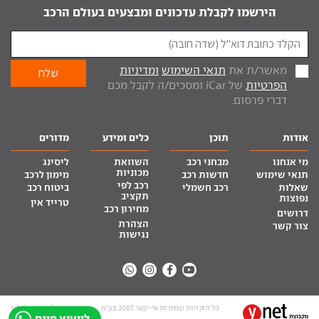
הירשמו לקבלת עדכונים ומבצעים בעולם הרכב
מאשר/ת את
תנאי השימוש
ומדיניות
הפרטיות
של iCar ומסכים/ה לקבל מכם
דברי פרסום.
אודות
תוכן
כלים ומידע
מדורים
מי אנחנו
מבחני רכב
השוואת
ליסינג
מכוניות
תנאי שימוש
חדשות רכב
מימון לרכב
רכב לפי
שאלות
רכב חשמלי
ביטוח רכב
תקציב
נפוצות
טרייד אין
מחירון רכב
דרושים
הצהרת
צור קשר
נגישות
כל הזכויות שמורות אי-קאר 2007 בע”מ
site by tq.soft
לייעוץ חינם