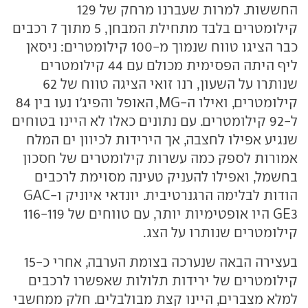
החששות. למרות שעברנו מרחק של 129
קילומטרים בלבד מתחילת המבחן, 5 מתוך 7 רכבים
כבר הציגו טווח שנמוך מ-100 קילומטרים: ניסאן
ליף היתה הפסימית מכולם עם 44 קילומטרים
שנותרו על השעון, רנו זואי הציגה טווח של 62
קילומטרים, ואילו ה-MG, האופל והפיג'ו נעו בין 84
ל-92 קילומטרים. עם נתונים כאלו לא היינו בטוחים
שנגיע אפילו לחצבה, אך הירידות לכיוון ים המלח
אמורות לספק כמה עשרות קילומטרים של חסכון
בחשמל, ואפילו להעניק טעינה מסוימת לרכבים
הודות לבלימה הרגנרטיבית. יונדאי איוניק ו-GAC
GE3 היו אופטימיות יותר, עם טווחים של 116-119
קילומטרים שנותרו על הצג.
בעצירה הבאה שנערכה בצומת הערבה, אחרי כ-15
קילומטרים של ירידות תלולות שאפשרו לרכבים
למלא מצברים, היינו קצת מבולבלים. חלק ממחשבי