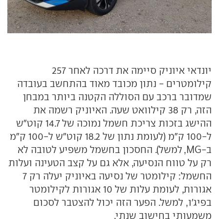
יונדאי איוניק סיימה את דרכה לאחר 257
קילומטרים - נתון מכובד מאוד בהתחשב בעובדה
שמדובר ברכב עם הסוללה הקטנה ביותר במבחן
הזה, רק 38 קילוואט שעה. האיוניק רשמה את
ההישג בזכות צריכת חשמל נמוכה של 14.7 קוט"ש
ל-100 ק"מ (לעומת נתון של 18.2 קוט"ש ל-100 ק"מ
ב-MG, למשל). החסכון בחשמל משפיע לטובה לא
רק על טווח הנסיעה, אלא גם על קצב הטעינה ועלות
החשמל: קילומטר של נסיעה באיוניק יעלה רק 7
אגורות, לעומת עלות של 10 אגורות לקילומטר
בפיג'ו, למשל. הפער הזה יכול להצטבר לסכום
משמעותי בחישוב שנתי.