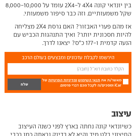
בין יונדאי קונה 4X4 ל-2X4 עומד על 8,000-10,000
שקל משמעותיים. וזה כבר סיפור משמעותי.
אז מהם פערי האבזור? האם גרסת 2X4 מצליחה
להיות חסכונית יותר? ואיך התנהגות הכביש עם
הנעה קדמית ו-177 כ"ס? יצאנו לדרך.
הירשמו לקבלת עדכונים ומבצעים בעולם הרכב
מאשר/ת את
תנאי השימוש
ומדיניות הפרטיות
של
iCar ומסכים/ה לקבל מכם דברי פרסום.
עיצוב
כשיונדאי קונה נחתה בארץ לפני כשנה העיצוב
החיצוני בלט מיד והיא לא בדיוק נראתה כמו רכבי