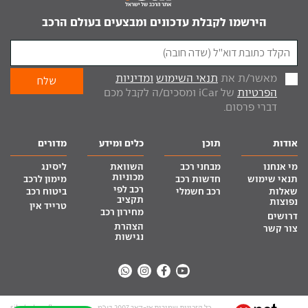
הירשמו לקבלת עדכונים ומבצעים בעולם הרכב
מאשר/ת את
תנאי השימוש
ומדיניות
הפרטיות
של iCar ומסכים/ה לקבל מכם
דברי פרסום.
אודות
תוכן
כלים ומידע
מדורים
מי אנחנו
מבחני רכב
השוואת
ליסינג
מכוניות
תנאי שימוש
חדשות רכב
מימון לרכב
רכב לפי
שאלות
רכב חשמלי
ביטוח רכב
תקציב
נפוצות
טרייד אין
מחירון רכב
דרושים
הצהרת
צור קשר
נגישות
כל הזכויות שמורות אי-קאר 2007 בע”מ
site by tq.soft