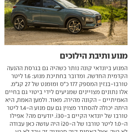
מנוע ותיבת הילוכים
המנוע ביונדאי קונה נותר כשהיה גם בגרסת ההנעה
הקדמית החדשה. ומדובר בחתיכת מנוע: 1.6 ליטר
טורבו-בנזין המספק 177 כ"ס ומומנט של 27 קג"מ.
אלו נתונים מצויינים שמגיעים לידי ביטוי גם בחיים
האמיתיים - הקונה מהירה. מאוד. ולמען האמת, היא
היתה יכולה להסתדר מצוין גם עם מנוע ה-1.4 ליטר
טורבו של יונדאי הקיים ב-i30. יודעים מה? אפילו
ה-1.0 ליטר טורבו של ה-i20 היה עושה כאן עבודה
לא רעה. אצל האחות קיה סטוניק זה עבד לא רע.