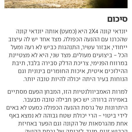
סיכום
יונדאי קונה 2X4 היא (כמעט) אותה יונדאי קונה
שהכרנו עם ההנעה הכפולה. מצד אחד יש לה עיצוב
ייחודי, אבזור עשיר, התנהגות כביש לא רעה ומעל
הכל - ביצועים מעולים. מצד שני, היא לא מצטיינת
במרווח הפנימי, צריכת הדלק סבירה בלבד, תיבת
ההילוכים איטית, איכות החומרים בינונית וגם
הנוחות בעיר היתה יכולה להיות טובה יותר.
למרות האמביוולנטיות הזו, המבחן הפעם מסתיים
באמירה ברורה: יש כאן חבילה טובה מבעבר.
היתרונות של גרסת ההנעה הכפולה כמעט לא באים
לידי ביטוי - הרי יכולת שטח גבוהה לא נמצא באף
אחת מהגרסאות של הקונה וגם הפער באחיזת
הכביש זניח. מנגד, לזכותה של גרסת ההנעה