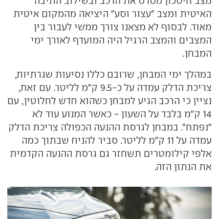
מצב חיסכון מסרס את הרכב ובשילוב התיבה
האיטית ומצב "עצור וסע" היציאה מהמקום איטית
מאוד. לבסוף לא מצאנו צורך ממשי לעבור בין
המצבים והמצב הרגיל היה המועדף לאורך ימי
המבחן.
במהלך ימי המבחן, שרובם כללו נסיעות שגרתיות,
צריכת הדלק עמדה על כ-9.5 ק"מ לליטר. עם זאת,
נציין כי הרכב הגיע למבחן כשהוא חדש לחלוטין, עם
14 ק"מ בלבד על השעון - כאשר המנוע עוד לא
"נפתח". במבחן לגרסת ההנעה הכפולה צריכת הדלק
עמדה על 11 ק"מ לליטר. סביר להניח שבתוך כמה
אלפי קילומטרים תשחזר גם גרסת ההנעה הקדמית
את הנתון הזה.