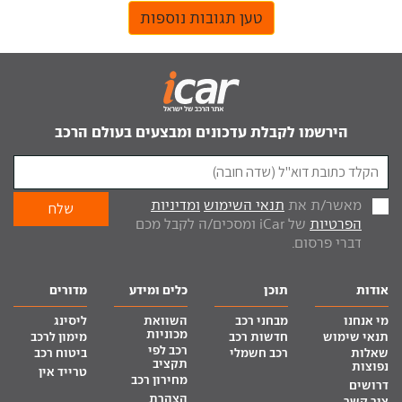
טען תגובות נוספות
הירשמו לקבלת עדכונים ומבצעים בעולם הרכב
מאשר/ת את
תנאי השימוש
ומדיניות
הפרטיות
של iCar ומסכים/ה לקבל מכם
דברי פרסום.
אודות
תוכן
כלים ומידע
מדורים
מי אנחנו
מבחני רכב
השוואת
ליסינג
מכוניות
תנאי שימוש
חדשות רכב
מימון לרכב
רכב לפי
שאלות
רכב חשמלי
ביטוח רכב
תקציב
נפוצות
טרייד אין
מחירון רכב
דרושים
הצהרת
צור קשר