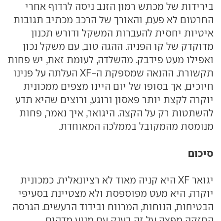
בירידות של מכתש רמון הזנב ניסה לרדוף אחרי
החרטום לא פעם, והאורך של הרכב מכתיב תגובות
איטיות יחסית להעברות המשקל ודורש תכנון
מדוקדק של קו הפניה. ההגה טוב, עם משקל נכון
ואפילו מעט פידבק. מהשלדה, לעומת זאת, יש פחות
תקשורת. ההנאה שמספקת ה-XF העלתה על פנינו
חיוכים, אך בסופו של יום היינו מצפים ממכונית
יוקרה לקצת יותר פאסון ורוגע, ורוצים שהיא תדע
להשתטות רק על הקצה. היגואר, איך נאמר, פחות
מנומסת מהמקובל בממלכה המאוחדת.
סיכום
יגואר XF היא קניה מאוד לא רציונאלית. כמכונית
יוקרה, היא מעט מפוספסת ולא מצטיינת בסעיפי
הבטיחות, הנוחות, המרווח ובידוד הרעשים. הגרסה
החזקה מפצה על זה בענק עם מנוע מדהים