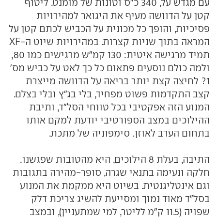
עם מגדש על, 340 כ"ס וטונות של מומנט. ליטוף
קטן על הדוושה מעיף את היגואר למהירויות
פסיכיות, והופך כל מכונית על הכביש לכתם קטן על
המראה בתוך שניות קצרות. במהירויות שיוט ה-XF
תמיד מרגישה איטית: 130 קמ"ש מרגישים כמו 80,
ולמה כולם נוסעים פתאום כל כך לאט על כביש מס'
1? לחיצה קצת יותר בריאה על הדוושה מייצרת
קצב התקדמות פשוט מפחיד, בלי בג"ץ ובלי בצלם.
המנוע הזה אפקטיבי בכל טווחי הסל"ד, ותיבת
ההילוכים במצב הספורטיבי יודעת למקם אותו
בתחום הערב לאוזן. סימפוניה של מתכת.
התיבה, בעלת 8 הילוכים, היא מהטובות שפגשנו.
חלקה ונעימה בתנאי שגרה, סופר-מהירה בתגובות
וגם אינטליגנטית. בשיוט היא ממקמת את המנוע
בסל"ד מאוד נמוך ומסייעת להשיג צריכת דלק
שפויה (11.5 ק"מ לליטר, למי שמתעניין), ובמצב