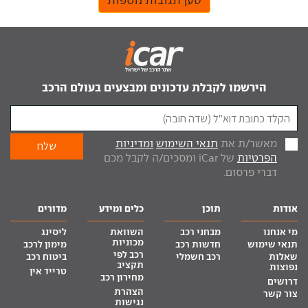
טען תגובות נוספות
הירשמו לקבלת עדכונים ומבצעים בעולם הרכב
מאשר/ת את
תנאי השימוש
ומדיניות
הפרטיות
של iCar ומסכים/ה לקבל מכם
דברי פרסום.
אודות
תוכן
כלים ומידע
מדורים
מי אנחנו
מבחני רכב
השוואת
ליסינג
מכוניות
תנאי שימוש
חדשות רכב
מימון לרכב
רכב לפי
שאלות
רכב חשמלי
ביטוח רכב
תקציב
נפוצות
טרייד אין
מחירון רכב
דרושים
הצהרת
צור קשר
נגישות