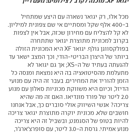
יגואר XF. מוכנה לקרב / צילומים: נועם ריין
מכל אלו, רק יגואר נשארה עם היצע שמתחיל
ב-400 אלף שקל ומסתיים אי שם צפונית למיליון.
לא קל להצליח עם מחירון שכזה, אבל אין לצפות
בקרוב למכונית מתוצרת יגואר שתתחרה
בפולקסווגן גולף. יגואר XF היא המכונית הזולה
ביותר של היצרן הבריטי-הודי, וכך המצב ישאר עד
להגעתה בעתיד של ה-XS; אך גם יגואר לא
מתעלמת מהסיטואציה בה היא נמצאת ומנסה כל
הזמן להוריד את המחירים. בעבר זה היה עם מנועי
הדיזל, וכיום היא משווקת מכוניות סאלון עם מנוע
2.0 ליטר של פורד מונדיאו. האם זה מה שהיא
צריכה? אנשי השיווק אולי סוברים כך, אבל אנחנו
חושבים שלא. מכונית יוקרה מתוצרת יגואר צריכה
להיות בטופ של הסגמנט, ובשביל זה היא צריכה
מנוע אמיתי. גרסת ה-3.0 ליטר, עם סופרצ'ארג'ר,