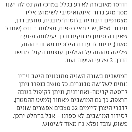
הורסו מאובזרת לא רע בכלל. במרכז הקונסולה ישנו
מסך מגע ברור ואינטואיטיבי לשימוש. אליו
מצטרפים דיבורית בלוטות' מובנית, מחשב דרך,
חיבור iPod, שני תאי כפפות, מצלמת רוורס (שחבל
שאין בה סימון מרחקים ובכך יעילותה נפגעת
מאוד), ידיות להעברת הילוכים מאחורי ההגה,
שליטה מההגה על הטלפון, עוצמת הקול ומחשב
הדרך, 3 שקעי הטענה ועוד.
המושבים בשורה השניה מתוכננים היטב ויהיו
נוחים לשלושה מבוגרים. כל מושב בנפרד ניתן
להסטה קדימה-ואחורנית, וניתן לקיפול בגובה
הרצפה. כך גם המושבים מאחור (למעט ההסטה).
לדברי היצרן קיימים 32 מצבים אפשרים שונים
לסידור המושבים. לא ספרנו – אבל בהחלט יתכן.
פשוט, עובד נפלא, נח מאוד לשימוש.