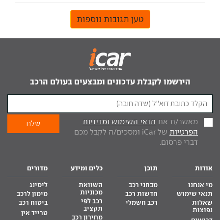
טען תגובות נוספות
הירשמו לקבלת עדכונים ומבצעים בעולם הרכב
מאשר/ת את
תנאי השימוש
ומדיניות
הפרטיות
של iCar ומסכים/ה לקבל מכם
דברי פרסום.
אודות
תוכן
כלים ומידע
מדורים
מי אנחנו
מבחני רכב
השוואת
ליסינג
מכוניות
תנאי שימוש
חדשות רכב
מימון לרכב
רכב לפי
שאלות
רכב חשמלי
ביטוח רכב
תקציב
נפוצות
טרייד אין
מחירון רכב