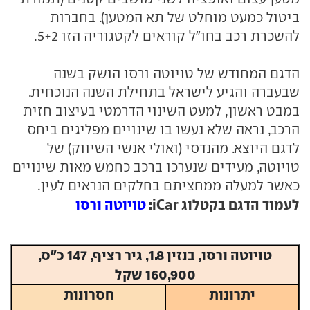
ביטול כמעט מוחלט של תא המטען). בחברות
להשכרת רכב בחו"ל קוראים לקטגוריה הזו 5+2.
הדגם המחודש של טויוטה ורסו הושק בשנה
שבעברה והגיע לישראל בתחילת השנה הנוכחית.
במבט ראשון, למעט השינוי הדרמטי בעיצוב חזית
הרכב, נראה שלא נעשו בו שינויים מפליגים ביחס
לדגם היוצא. מהנדסי (ואולי אנשי השיווק) של
טויוטה, מעידים שנערכו ברכב כחמש מאות שינויים
כאשר למעלה ממחציתם בחלקים הנראים לעין.
לעמוד הדגם בקטלוג iCar:
טויוטה ורסו
טויוטה ורסו, בנזין 1.8, גיר רציף, 147 כ"ס,
160,900 שקל
יתרונות
חסרונות