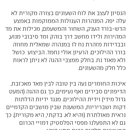
הנסיון לעצב את לוח השעונים בצורה מקורית לא
עלה יפה. המנהרות העגולות הממוקמות באמצע
הדש-בורד הענק, השחור והמשעמם, מכילות את מד
המהירות ולידו מחשב דרך בוהק ומד סיבובי מנוע,
ובבדידות מזהרת נח לו במנהרה שמאלית מחווה
בורר ההילוכים. הרעיון אולי נחמד. הביצוע כושל
ולא מאוד נח. בחלק ממצבי ההגה לא ניתן לראות
כלל חלק מהשעונים.
איכות החומרים נעה בין טובה לבין מאד מאכזבת.
הדיפונים סבירים ואף נעימים, כך גם ההגה (המעט
גדול מידי) וידית ההילוכים. מנגד ידיות הדלתות
דקות ושבריריות, המשענת שבין מושבים הקדמיים
נראית מאולתרת (והיא לא. בדקתי, היא מקורית). כך
גם לא התפעלנו מפסי הפלסטיק דמויי הכרום