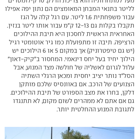
מעל למתחרותיה הוא צריכת הדלק. 10 קילומטרים
לליטר בתנאי המבחן המאומצים הם נתון יפה אפילו
עבור משפחתית 1.6 ליטר. עם רגל קלה על הגז
תקבלו בקלות גם 12-13 ק"מ עבור אותו ליטר בנזין.
האחראית הראשית לחסכון היא תיבת ההילוכים
הרציפה. תיבה זו מתפועלת כמו גיר אוטומטי רגיל
(יש גם טיפטרוניק) אך במקום 5 או 6 הילוכים יש
הילוך יחיד בעל יחס דינאמי. המחסור ב"קיק-דאון"
עלול לגרום לאשליה של חולשה מצד המנוע, אבל
הסל"ד נותר יציב יחסית ומכאן הרגלי השתיה
הצנועים של הרכב. אם באוונסיס שלכם מותקן
דלקן, בחרו את מצב הספורט של תיבת ההילוכים.
גם אם אתם לא ממהרים לשום מקום, לא תתנגדו
לתגובת המנוע ההחלטית יותר.