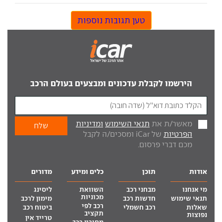
טען תגובות נוספות
הירשמו לקבלת עדכונים ומבצעים בעולם הרכב
מאשר/ת את
תנאי השימוש
ומדיניות
הפרטיות
של iCar ומסכים/ה לקבל
מכם דברי פרסום.
אודות
תוכן
כלים ומידע
מדורים
מי אנחנו
מבחני רכב
השוואת
ליסינג
מכוניות
תנאי שימוש
חדשות רכב
מימון לרכב
רכב לפי
שאלות
רכב חשמלי
ביטוח רכב
תקציב
נפוצות
טרייד אין