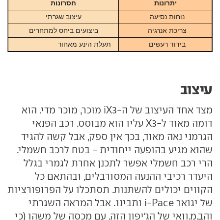
יתרונות
חסרונות
נוחות נסיעה
עיצוב שגרתי
צריכת אנרגיה
ביצועים ביחס למתחרים
בידוד רעשים
תעלת הינע מאחור
עיצוב
מצד אחד העיצוב של ה-iX3 מוכר, מוכר מדי. הוא
דומה מאוד ל-X3 עליו הוא מבוסס. רכב הפנאי
הגרמני נאה מאוד, בכך אין ספק, אבל קשה להגיד
שהוא מגיע בהופעה ייחודית - בטח לרכב חשמלי.
הרי רכב חשמלי אפשר לתכנן אחרת לגמרי בגלל
היעדר רכיבי ההנעה המסורבלים, ובהתאם כל
הקווים יכולים להשתנות. תסתכלו על הפרופורציות
של יגואר i-Pace ותבינו. אבל המראה השגרתי
והב.מ.וואי של הג'יפון הזה, עם מכסה של משהו (כי