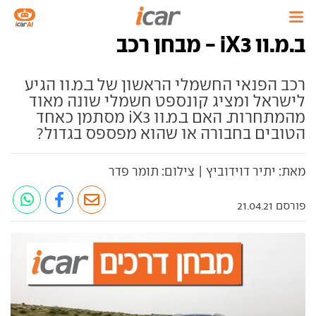
ב.מ.וו iX3 - מבחן רכב
רכב הפנאי החשמלי הראשון של ב.מ.וו הגיע
לישראל ומציג קונספט חשמלי שונה מאוד
מהמתחרות. האם ב.מ.וו iX3 מסתמן כאחד
הטובים בחבורה או שהוא מפספס בגדול?
מאת: יתיר דוידוביץ | צילום: תומר פדר
פורסם 21.04.21