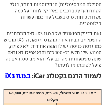
הסוללה המקסימליות) הן הקוסמות ביותר, בגלל
הטווח העדיף. ברכבים כאלו קל לוותר על כמה
עשרות כוחות סוס בשביל עוד כמה עשרות
קילומטרים.
זאת בדיוק הפואנטה של ב.מ.וו iX3. לצד המתחרים
החשמליים מבית אודי, מרצדס ויגואר, ה-iX3 מרגיש
כמו גרסת כניסה. יש לו הנעה אחורית ולא כפולה,
המנוע שלו חלש בכ-100 כ"ס והוא אפילו לא נראה
שונה משמעותית מהרכב עליו הוא מבוסס. האם זה
פועל לטובתו או לרעתו?
לעמוד הדגם בקטלוג iCar:
ב.מ.וו iX3
ב.מ.וו iX3, מנוע חשמלי, 286 כ"ס, הנעה אחורית, 429,900
שקלים