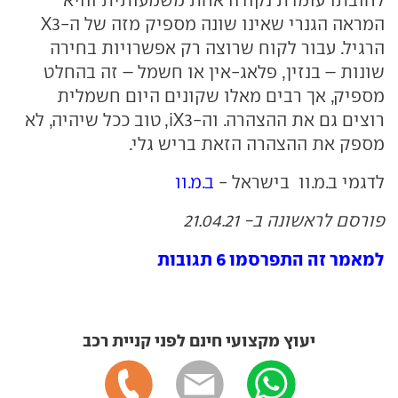
לחובתו עומדת נקודה אחת משמעותית והיא
המראה הגנרי שאינו שונה מספיק מזה של ה-X3
הרגיל. עבור לקוח שרוצה רק אפשרויות בחירה
שונות – בנזין, פלאג-אין או חשמל – זה בהחלט
מספיק, אך רבים מאלו שקונים היום חשמלית
רוצים גם את ההצהרה. וה-iX3, טוב ככל שיהיה, לא
מספק את ההצהרה הזאת בריש גלי.
לדגמי ב.מ.וו בישראל -
ב.מ.וו
פורסם לראשונה ב- 21.04.21
למאמר זה התפרסמו 6 תגובות
יעוץ מקצועי חינם לפני קניית רכב