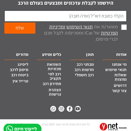
הירשמו לקבלת עדכונים ומבצעים בעולם הרכב
מאשר/ת את
תנאי השימוש
ומדיניות
הפרטיות
של iCar ומסכים/ה לקבל מכם
דברי פרסום.
אודות
תוכן
כלים ומידע
מדורים
מי אנחנו
מבחני רכב
השוואת
ליסינג
מכוניות
תנאי שימוש
חדשות רכב
מימון לרכב
רכב לפי
שאלות
רכב חשמלי
ביטוח רכב
תקציב
נפוצות
טרייד אין
מחירון רכב
דרושים
הצהרת
צור קשר
נגישות
כל הזכויות שמורות אי-קאר 2007 בע”מ
site by tq.soft
לייעוץ חינם