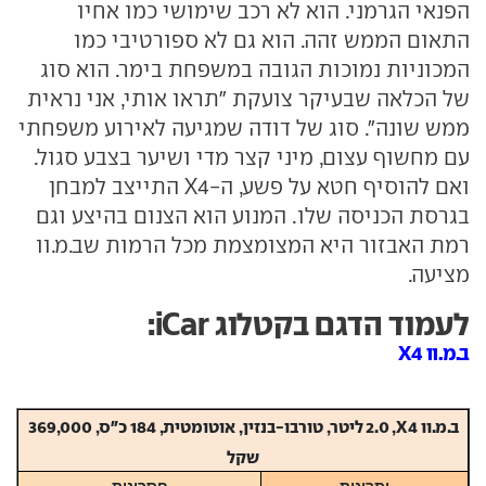
הפנאי הגרמני. הוא לא רכב שימושי כמו אחיו
התאום הממש זהה. הוא גם לא ספורטיבי כמו
המכוניות נמוכות הגובה במשפחת בימר. הוא סוג
של הכלאה שבעיקר צועקת "תראו אותי, אני נראית
ממש שונה". סוג של דודה שמגיעה לאירוע משפחתי
עם מחשוף עצום, מיני קצר מדי ושיער בצבע סגול.
ואם להוסיף חטא על פשע, ה-X4 התייצב למבחן
בגרסת הכניסה שלו. המנוע הוא הצנום בהיצע וגם
רמת האבזור היא המצומצמת מכל הרמות שב.מ.וו
מציעה.
לעמוד הדגם בקטלוג iCar:
ב.מ.וו X4
ב.מ.וו
X4
, 2.0 ליטר, טורבו-בנזין, אוטומטית, 184 כ"ס, 369,000
שקל
יתרונות
חסרונות