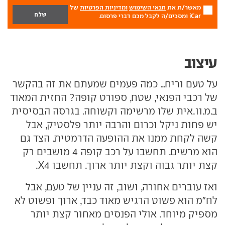
מאשר/ת את
תנאי השימוש
ומדיניות הפרטיות
של
iCar ומסכים/ה לקבל מכם דברי פרסום.
עיצוב
על טעם וריח... כמה פעמים שמעתם את זה בהקשר
של רכבי הפנאי, שטח, ספורט קופה? החזית המאוד
ב.מ.וו.אית שלו מרשימה וקשוחה. בגרסה הבסיסית
יש פחות ניקל וכרום והרבה יותר פלסטיק, אבל
קשה לקחת ממנו את ההופעה הדרמטית. הצד גם
הוא מרשים. תחשבו על רכב קופה 4 מושבים רק
קצת יותר גבוה וקצת יותר ארוך. תחשבו X4.
ואז עוברים אחורה, ושוב, זה עניין של טעם, אבל
לח"מ הוא פשוט הרגיש מאוד כבד, ארוך ופשוט לא
מספיק מיוחד. אולי הפנסים מאחור קצת יותר