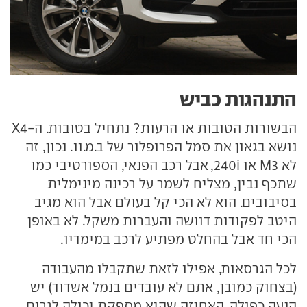
התנהגות כביש
הבשורות הטובות או הרעות? נתחיל בטובות. ה-X4
נושא בגאון את סמל הפרופלור של ב.מ.וו. נכון, זה
לא M3 או 240i, אבל רכב הפנאי, הספורטיבי כמו
שתכף נבין, מצליח לשמר על רכינה מינימלית
בסיבובים. הוא לא הכי קל בעולם אבל הוא מגיב
היטב לפקודות דוושה והעברות משקל. לא באופן
הכי חד אבל בהחלט מפתיע לרכב במימדיו.
לכל הגרסאות, אפילו לזאת שתקבלו מהעבודה
(בצחוק כמובן, אתם לא עובדים בנמל אשדוד) יש
הנעה כפולה. האחיזה שהיא מספקת יכולה לגרום