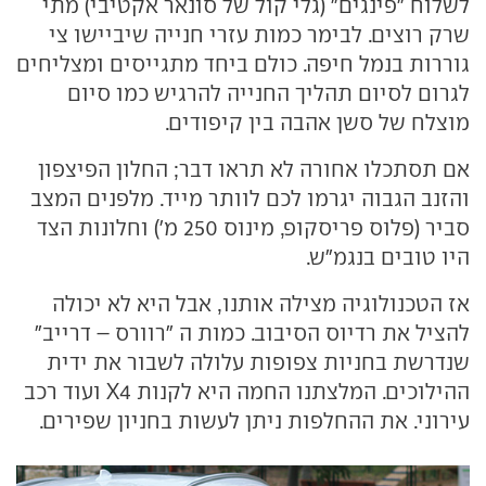
לשלוח "פינגים" (גלי קול של סונאר אקטיבי) מתי
שרק רוצים. לבימר כמות עזרי חנייה שיביישו צי
גוררות בנמל חיפה. כולם ביחד מתגייסים ומצליחים
לגרום לסיום תהליך החנייה להרגיש כמו סיום
מוצלח של סשן אהבה בין קיפודים.
אם תסתכלו אחורה לא תראו דבר; החלון הפיצפון
והזנב הגבוה יגרמו לכם לוותר מייד. מלפנים המצב
סביר (פלוס פריסקופ, מינוס 250 מ') וחלונות הצד
היו טובים בנגמ"ש.
אז הטכנולוגיה מצילה אותנו, אבל היא לא יכולה
להציל את רדיוס הסיבוב. כמות ה "רוורס – דרייב"
שנדרשת בחניות צפופות עלולה לשבור את ידית
ההילוכים. המלצתנו החמה היא לקנות X4 ועוד רכב
עירוני. את ההחלפות ניתן לעשות בחניון שפירים.