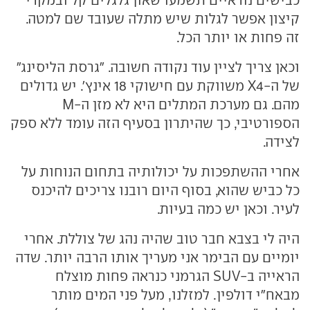
כבישים נוראיים תשמעו שאון גלגלים קל ובמקרי
קיצון אפשר לגלות שיש מתלה שעובד שם למטה.
זה פחות או יותר הכל.
וכאן צריך לציין עוד נקודה חשובה. "גרסת הליסינג"
של ה-X4 משווקת עם חישוקי 18 אינץ'. יש גדולים
מהם. גם מערכת המתלים היא לא מזן ה-M
הספורטיבי, כך שהיתרון בסעיף הזה עומד ללא ספק
לצידה.
אחרי ההשתפכות על יכולותיה בתחום הנוחות על
כל כביש שהוא, בסוף היום רובנו צריכים להיכנס
לעיר. וכאן יש כמה בעיות.
היה לי בצבא חבר טוב שהיה נהג של צוללת. אחרי
יומיים עם הבימר אני מעריך אותו הרבה יותר. שדה
הראייה ב-SUV הגרמני כנראה פחות מוצלח
מבאח"י דולפין. למזלנו, מעל פני המים מותר