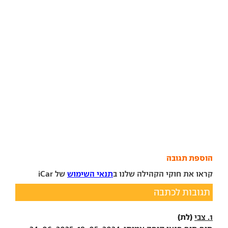
הוספת תגובה
קראו את חוקי הקהילה שלנו ב
תנאי השימוש
של iCar
תגובות לכתבה
(לת)
1. צבי