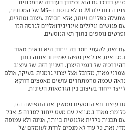
סייע בדרכו גם הוא וכמובן העובדה שהמכונית
צוידה בחבילת M. זו לא גרסת ה-M5 של המכונית,
שתעלה כפליים ויותר, אלא חבילת עיצוב ומתלים,
עם פגושים וגלגלים אינדיבידואליים לגרסה הזו
ופרטים נוספים בתוך תא הנוסעים.
עם זאת, לטעמי חסר בה ייחוד, היא נראית מאוד
ב.מ.וואית, אבל אין משהו שמייחד אותה בתוך
ההיררכיה של דגמי היצרן. העניין הזה, של עיצוב
שמרני מאוד, מקובל אצל יצרני גרמניה, בעיקר, אולם
נראה שכמה מהמתחרים עושים מאמצים דווקא
לייצר ייחוד בעיצוב בין הגרסאות השונות.
גם עיצוב תא הנוסעים ממשיך את התפישה הזו,
כלומר: מאוד ב.מ.וואי, עם מעט ייחוד לסדרה 5, אבל
עם תבנית כללית אלגנטית ביותר, אנינה ולא עמוסה
מדי. זאת, כל עוד לא מנסים לרדת לעומקם של