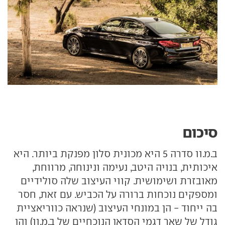
סיכום
ב.מ.וו סדרה 5 היא מכונית סלון מפנקת ביותר. היא
איכותית, בנויה היטב, נעימה ונינוחה, מרווחת,
מאובזרת ושימושית. קווי העיצוב שלה סולידיים
ומספקים נוכחות ברורה על הכביש. עם זאת, חסר
בה ייחוד - הן במונחי העיצוב (שנראה כווריאציית
גודל של שאר דגמי הסדאן הנוכחיים של ב.מ.וו) והן