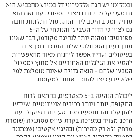
ובמקומו יש הגה אלקטרוני דל במידע מהכביש. הוא
גם מעט קל מדי, גם במצבי הספורט. עם זאת הוא
מדויק ומגיב היטב לידי הנהג. מול התלונות חובה
גם לציין כי הדור השביעי והנוכחי של ה-5
ספורטיבי ומהנה יותר לנהיגה מקודמו, דבר שאינו
מובן בעידן הטכנולוגי שלנו. המרכב רוכן פחות
בעיקולים ועדיין אפשר ליהנות מאוד מהאפשרות
להטיל את הגלגלים האחוריים אל מחוץ למסלול
הטבעי שלהם - הנאה גדולה שאינה מומלצת למי
שלא יידע כיצד להחזיר אותם למקומם.
ליכולת הנהיגה ב-5 מצטרפים, בהתאם לרוח
התקופה, יותר ויותר רכיבים אוטונומיים, שיידעו
להגן על הנהג ונוסעיו מפני טעויות בשיקול דעת.
הרכב מצויד במערכת בקרת שיוט מסתגלת (שומרת
מרחק ולא רק מהירות) ובהיגוי אקטיבי (שמתנגד
לסטייה מהנתיב באמצעות היגוי עצמאי). בקרת