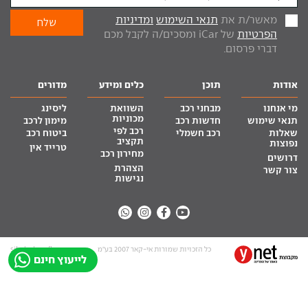
מאשר/ת את
תנאי השימוש
ומדיניות
הפרטיות
של iCar ומסכים/ה לקבל מכם
דברי פרסום.
אודות
תוכן
כלים ומידע
מדורים
מי אנחנו
מבחני רכב
השוואת
ליסינג
מכוניות
תנאי שימוש
חדשות רכב
מימון לרכב
רכב לפי
שאלות
רכב חשמלי
ביטוח רכב
תקציב
נפוצות
טרייד אין
מחירון רכב
דרושים
הצהרת
צור קשר
נגישות
כל הזכויות שמורות אי-קאר 2007 בע”מ
site by tq.soft
לייעוץ חינם