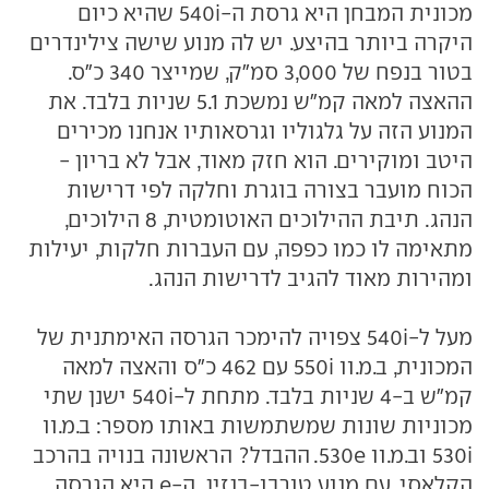
מכונית המבחן היא גרסת ה-540i שהיא כיום
היקרה ביותר בהיצע. יש לה מנוע שישה צילינדרים
בטור בנפח של 3,000 סמ"ק, שמייצר 340 כ"ס.
ההאצה למאה קמ"ש נמשכת 5.1 שניות בלבד. את
המנוע הזה על גלגוליו וגרסאותיו אנחנו מכירים
היטב ומוקירים. הוא חזק מאוד, אבל לא בריון -
הכוח מועבר בצורה בוגרת וחלקה לפי דרישות
הנהג. תיבת ההילוכים האוטומטית, 8 הילוכים,
מתאימה לו כמו כפפה, עם העברות חלקות, יעילות
ומהירות מאוד להגיב לדרישות הנהג.
מעל ל-540i צפויה להימכר הגרסה האימתנית של
המכונית, ב.מ.וו 550i עם 462 כ"ס והאצה למאה
קמ"ש ב-4 שניות בלבד. מתחת ל-540i ישנן שתי
מכוניות שונות שמשתמשות באותו מספר: ב.מ.וו
530i וב.מ.וו 530e. ההבדל? הראשונה בנויה בהרכב
הקלאסי, עם מנוע טורבו-בנזין. ה-e היא הגרסה