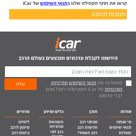
קראו את חוקי הקהילה שלנו ב
תנאי השימוש
של iCar
תגובות לכתבה
הירשמו לקבלת עדכונים ומבצעים בעולם הרכב
מאשר/ת את
תנאי השימוש
ומדיניות
הפרטיות
של iCar ומסכים/ה לקבל מכם
דברי פרסום.
אודות
תוכן
כלים ומידע
מדורים
מי אנחנו
מבחני רכב
השוואת
ליסינג
מכוניות
תנאי שימוש
חדשות רכב
מימון לרכב
רכב לפי
שאלות
רכב חשמלי
ביטוח רכב