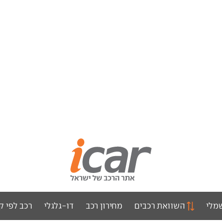
מלי
השוואת רכבים
מחירון רכב
דו-גלגלי
רכב לפי ק