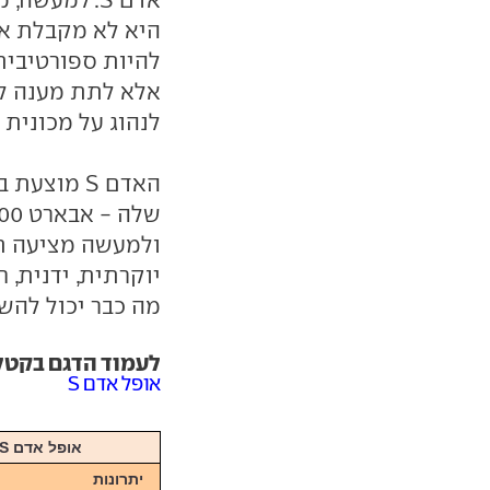
אלא לתת מענה ל
לנהוג על מכונית 
האדם S מו
ולמעשה מציעה תמ
יוקרתית, ידנית, 
מה כבר יכול לה
לעמוד הדגם בקטלוג Car
אופל אדם S
אופל אדם S, טורבו-בנזין 1.4 ליטר, 150 כ"ס, ידני, 119,900 שקל
יתרונות