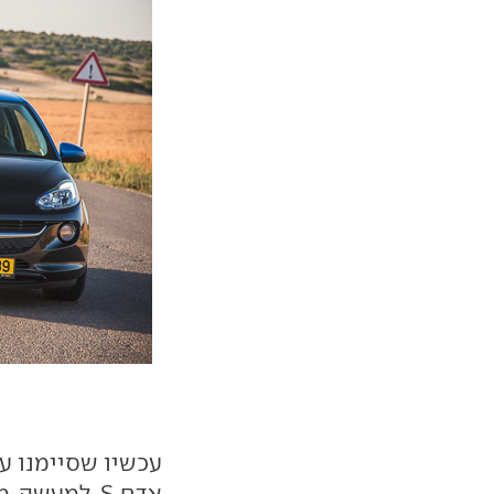
עכשיו שסיימנו עם
אדם S. למעש