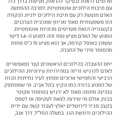
שרוצים לראות ובעיקר להראות, מגיעות בדרך כלל
עם תיבות הילוכים אוטומטיות. למרבה ההפתעה
האדם מוצעת רק עם תיבת הילוכים ידנית. הנקודה
הזו משמעותית מאוד מכיוון שמרבית הצרכנים
בקטגוריה הזאת מעדיפים מכוניות אוטומטיות.
המנוע של האדם מציע נפח זהה למנוע ה-1.4 ליטר
ששוכן באופל קורסה, אך הוא מציע 15 כ"ס פחות
מהסופר מיני של החברה.
יחס ההעברה בהילוכים הראשונים קצר ומאפשרים
לאדם להרגיש זריזה במהירויות עירוניות. ההילוכים
הרביעי והחמישי ארוכים ומחוץ לעיר נחיתות הכוח
של המנוע ברורה כמו הקיץ בתל אביב. מי שמסתפק
בנהיגה מתונה מאוד לא ירגיש במחסור אקוטי
בכוח, אולם מי שירצה לצאת לעקיפה או לטפס
בקצב סביר לירושלים יאלץ לעבוד קשה עם ידית
ההילוכים ודוושת הגז. במעלה הסל"ד, דרך אגב,