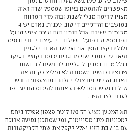
שילוב של גג שמתנשא מעלה וחרטום נמוך
מאפשרים להתמקם באופן שמספק שדה ראיה
מצוין קדימה מבלי לשבת גבוה מדי. המרווח
במושבים הקדמיים די טוב. טכנית, באדם יש 4
מקומות ישיבה, אבל הנתון הזה נשכח איפשהו על
הפרוספקט. בפועל, השילוב בין עיצוב יחודי ובסיס
גלגלים קצר הופך את המושב האחורי לעניין
תיאורטי לגמרי. שני מבוגרים יכנסו בקושי, בעיקר
בגלל מרווח מביך לרגליים. לגרושים / גרושות
שרוצים להשיג משמורת לא נמליץ לקנות את
האדם. הקטנטנים אולי יתלהבו מהצעצוע החדש
אבל ברגע שתנסו לשכנע אותם להיכנס הם יעדיפו
לעבור לצד השני.
תא המטען מציע רק 170 ליטר, פצפון אפילו ביחס
למכוניות מיני מסויימות, ומי שמתכנן נסיעה ארוכה
עם בן / בת הזוג יאלץ לקפל את שתי הקריקטורות