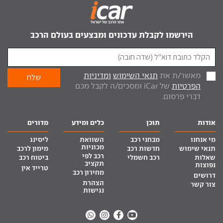
הירשמו לקבלת עדכונים ומבצעים בעולם הרכב
מאשר/ת את
תנאי השימוש
ומדיניות
הפרטיות
של iCar ומסכים/ה לקבל מכם
דברי פרסום.
אודות
תוכן
כלים ומידע
מדורים
מי אנחנו
מבחני רכב
השוואת
ליסינג
מכוניות
תנאי שימוש
חדשות רכב
מימון לרכב
רכב לפי
שאלות
רכב חשמלי
ביטוח רכב
תקציב
נפוצות
טרייד אין
מחירון רכב
דרושים
הצהרת
צור קשר
נגישות