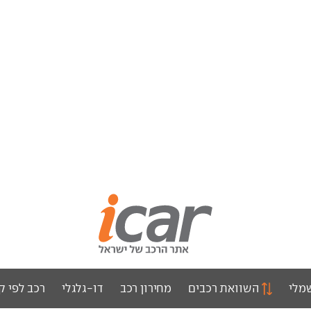
מלי
השוואת רכבים
מחירון רכב
דו-גלגלי
רכב לפי ק