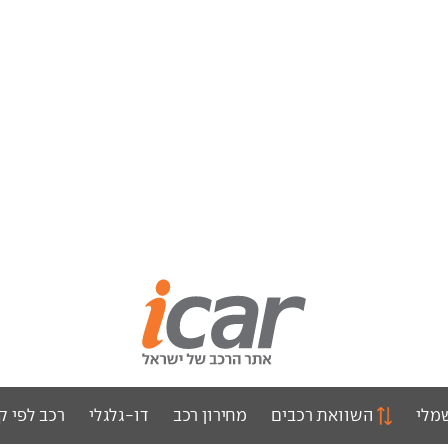
מלי
השוואת רכבים
מחירון רכב
דו-גלגלי
רכב לפי ק