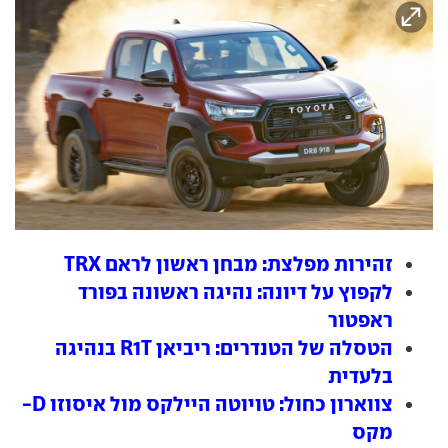
זהירות מפלצת: מבחן ראשון לראם TRX
לקפוץ על דיונה: נהיגה ראשונה בפורד
ראפטור
הטסלה של הטנדרים: ריביאן R1T בנהיגה
בלעדית
צווארון כחול: טויוטה היילקס מול איסוזו D-
מקס