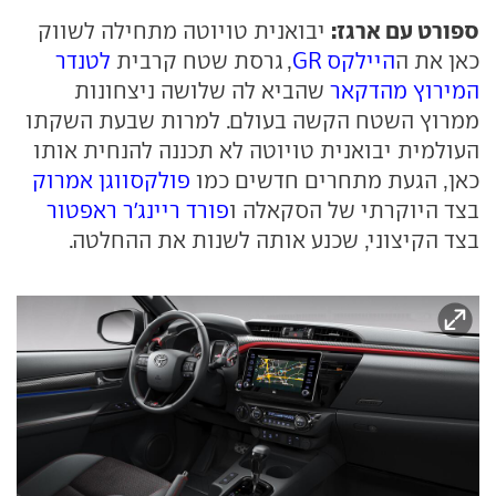
ספורט עם ארגז:
יבואנית טויוטה מתחילה לשווק
כאן את ה
היילקס GR
, גרסת שטח קרבית
לטנדר
המירוץ מהדקאר
שהביא לה שלושה ניצחונות
ממרוץ השטח הקשה בעולם. למרות שבעת השקתו
העולמית יבואנית טויוטה לא תכננה להנחית אותו
כאן, הגעת מתחרים חדשים כמו
פולקסווגן אמרוק
בצד היוקרתי של הסקאלה ו
פורד ריינג'ר ראפטור
בצד הקיצוני, שכנע אותה לשנות את ההחלטה.