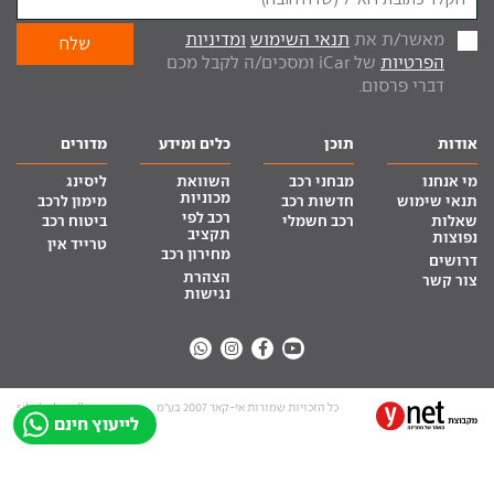
מאשר/ת את
תנאי השימוש
ומדיניות
הפרטיות
של iCar ומסכים/ה לקבל מכם
דברי פרסום.
אודות
תוכן
כלים ומידע
מדורים
מי אנחנו
מבחני רכב
השוואת
ליסינג
מכוניות
תנאי שימוש
חדשות רכב
מימון לרכב
רכב לפי
שאלות
רכב חשמלי
ביטוח רכב
תקציב
נפוצות
טרייד אין
מחירון רכב
דרושים
הצהרת
צור קשר
נגישות
כל הזכויות שמורות אי-קאר 2007 בע”מ
site by tq.soft
לייעוץ חינם