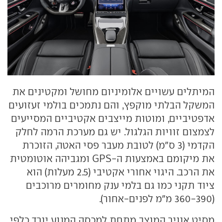
המיתלים עשויים אלומיניום מחושל ומקטינים את
המשקל הבלתי מוקפץ, והם נתמכים בולמי זעזועים
אדפטיביים, ומוטות מייצבים אקטיביים המסייעים
לצמצום זוויות הגלגול. יש גם מערכת הרמה לחלק
הקדמי (3 ס"מ) לטובת מעבר פסי האטה, הזוכרת
את מיקומם באמצעות ה-GPS ומגביהה אוטומטית
את הרכב. היגוי אחורי אקטיבי (2.5 מעלות) הוא
ציוד תקני כמו גם בלמי ענק מחומרים מרוכבים
(360-390 מ"מ לפנים-אחור).
מסיט אוויר המוצב מתחת למכסה המנוע יורד כלפי