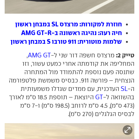
חוזרת למקורות: מרצדס SL במבחן ראשון
חיה רעה: נהיגה ראשונה ב-AMG GT-R
שלמות מוטורית: 911 טורבו S במבחן ראשון
טייק 2:
מרצדס חשפה דור שני ל-
AMG GT
,
המחליפה את קודמתה אחרי כמעט עשור, וזו
שתנסה פעם נוספת להתמודד מול המתחרה
הנצחית – פורשה 911. כבסיס משמשת פלטפורמה
ה-
SL
העדכנית, עם ממדים שגדלו משמעותית
בהשוואה ל-
GT
היוצאת – תוספת 18.5 ס"מ לאורך
(473 ס"מ), 4.5 ס"מ לרוחב (198.5 ס"מ) ו-7 ס"מ
לבסיס הגלגלים (270 ס"מ).