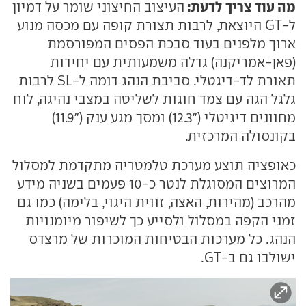
מה עוד צריך לדעת:
העיצוב החיצוני שומר על דמיון
ל-GT היוצאת, לרבות תצורת קופה עם מכסה מנוע
ארוך מלפנים בעוד סבכת הפסים המפורסמת
(פאן-אמריקנה) גדלה משמעותית עם יחידות
תאורת לד-דיגטלי. סביבת הנהג דומה ל-SL לרבות
גלגל הגה עם צמד חוגות לשליטה במצבי נהיגה, לוח
מחוונים דיגיטלי ("12.3) ומסך מגע ענק ("11.9)
בקונסולה המרכזית.
כאופציה תוצע מערכת טלמטריה מתקדמת למסלול
המרוצים המסוגלת לנטר כ-10 פעמים בשניה מידע
מהרכב (מהירות, האצה, זווית היגוי, בלימה) כמו גם
זמני הקפה במסלול ולסייע כך לשיפור מיומנויות
הנהג. כל מערכות הבטיחות המוכרות של מרצדס
ישולבו גם ב-GT.