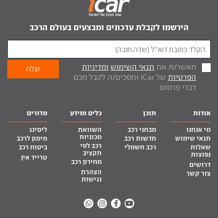
הירשמו לקבלת עדכונים ומבצעים בעולם הרכב
מאשר/ת את
תנאי השימוש
ומדיניות
הפרטיות
של iCar ומסכים/ה לקבל מכם
דברי פרסום.
אודות
תוכן
כלים ומידע
מדורים
מי אנחנו
מבחני רכב
השוואת
ליסינג
מכוניות
תנאי שימוש
חדשות רכב
מימון לרכב
רכב לפי
שאלות
רכב חשמלי
ביטוח רכב
תקציב
נפוצות
טרייד אין
מחירון רכב
דרושים
הצהרת
צור קשר
נגישות