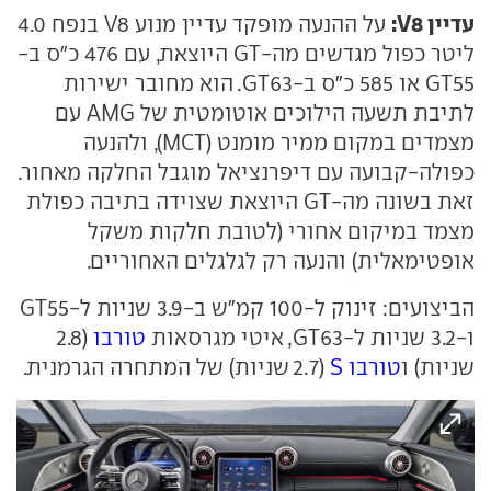
עדיין V8:
על ההנעה מופקד עדיין מנוע V8 בנפח 4.0
ליטר כפול מגדשים מה-GT היוצאת, עם 476 כ"ס ב-
GT55 או 585 כ"ס ב-GT63. הוא מחובר ישירות
לתיבת תשעה הילוכים אוטומטית של AMG עם
מצמדים במקום ממיר מומנט (MCT), ולהנעה
כפולה-קבועה עם דיפרנציאל מוגבל החלקה מאחור.
זאת בשונה מה-GT היוצאת שצוידה בתיבה כפולת
מצמד במיקום אחורי (לטובת חלקות משקל
אופטימאלית) והנעה רק לגלגלים האחוריים.
הביצועים: זינוק ל-100 קמ"ש ב-3.9 שניות ל-GT55
ו-3.2 שניות ל-GT63, איטי מגרסאות
טורבו
(2.8
שניות) ו
טורבו S
(2.7 שניות) של המתחרה הגרמנית.