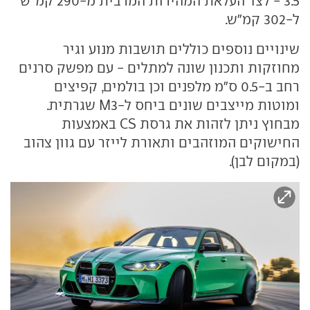
3.5 - לצד העלאת המהירות המרבית מ-290 קמ"ש
ל-302 קמ"ש.
שינויים נוספים כוללים תושבות מנוע וגיר
מחוזקות ותכנון שונה למתלים - עם מפשק סרנים
רחב ב-0.5 ס"מ מלפנים וכן בולמים, קפיצים
ומוטות מייצבים שונים ביחס ל-M3 שגרתית.
מבחוץ ניתן לזהות את גרסת CS באמצעות
החישוקים המוזהבים ותאורת לייזר עם גוון צהוב
(במקום לבן).