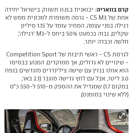
קרם בוואריה
: יבואנית ב.מ.וו תשווק בישראל יחידה
אחת של CS M3 - גרסה משופרת למכונית ממש לא
רגילה בפני עצמה. המחיר עומד על 1.15 מיליון
שקלים, גבוה בכמעט 50% ביחס ל-M3 'רגילה',
חלשה וכבדה יותר.
לגרסת CS - ראשי תיבות של Competition Sport
- שינויים לא גדולים, אך ממוקדים. המנוע בבסיסו
הוא אותו בנזין עם שישה צילינדרים מוגדשים בנפח
3.0 ליטר, אבל עם לחץ גדישה מוגבר (2.1 באר,
במקום 1.7) שמגדיל את ההספק מ-510 ל-550 כ"ס
(ללא שינוי במומנט).