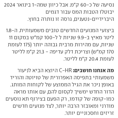
נסיעה של כ-60 ק"מ. אבל כיוון שמה-1 בינואר 2024
יבוטלו הטבות המס עבור דגמים
היברידיים-נטענים, גרסה זו נותרה בחוץ.
ביצועי המנועים החדשים טובים משמעותית. ה-1.8
ליטר מאיץ ב-9.9 שניות ל ל-100 קמ"ש במקום 11
שניות, עם מהירות מרבית גבוהה יותר (175 לעומת
170 קמ"ש) וצריכת דלק עדיפה - 21.3 ק"מ לליטר
לעומת 20.4 ק"מ לליטר.
מה אנחנו חושבים:
C-HR היוצא הביא לניעור
משמעותי בתפיסה האפרורית של טויוטה והוריד
באופן ניכר את הגיל הממוצע של לקוחות המותג.
הדור החדש ימשיך לקסום להם, עם אותו מראה
כמו-קופה של קודמו, רק הפעם בצירוף תא נוסעים
מודרני ומאובזר הרבה יותר, לצד מנועים חדשים
זריזים וחסכוניים יותר.