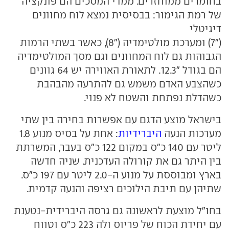
בחומרים ממוחזרים. ממדי המסכים הם פונקציה
של רמת הגימור: בבסיסית נמצא לוח מחוונים
דיגיטלי
("7) ומערכת מולטימדיה ("8), כאשר בשתי הרמות
הגבוהות גם לוח המחוונים וגם מסך המולטימדיה
הם בגודל "12.3. לתאורת האווירה יש 64 גוונים
כשהצבע האדם משמש גם להתרעה מהבהבת
כשהדלת נפתחת והשטח לא פנוי.
בישראל מוצע הדגם עם אפשרות בחירה בין שתי
מערכות הנעה
היברידיות
: אחת על בסיס מנוע 1.8
ליטר עם 140 כ"ס במקום 122 כ"ס בעבר, המשרתת
בין היתר גם את קורולה העדכנית. שניה חדשה
בארץ ומבוססת על מנוע ה-2.0 ליטר עם 197 כ"ס.
שתיהן עם תיבת הילוכים רציפה והנעה קדמית.
בחו"ל מוצעת לראשונה גם גרסה היברידית-נטענת
עם יחידת הכוח של פריוס ולה 223 כ"ס וטווח