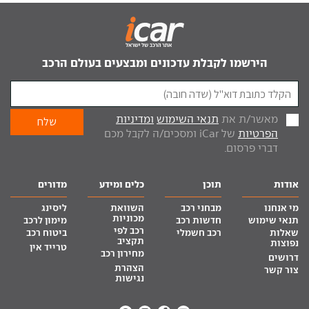
הירשמו לקבלת עדכונים ומבצעים בעולם הרכב
מאשר/ת את
תנאי השימוש
ומדיניות
הפרטיות
של iCar ומסכים/ה לקבל מכם
דברי פרסום.
אודות
תוכן
כלים ומידע
מדורים
מי אנחנו
מבחני רכב
השוואת
ליסינג
מכוניות
תנאי שימוש
חדשות רכב
מימון לרכב
רכב לפי
שאלות
רכב חשמלי
ביטוח רכב
תקציב
נפוצות
טרייד אין
מחירון רכב
דרושים
הצהרת
צור קשר
נגישות