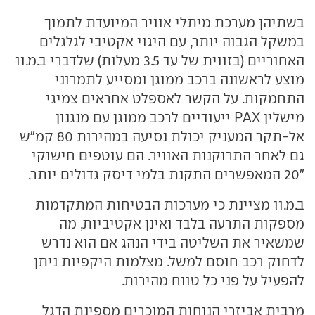
בשתיהן מערכת מיתלי אוויר המיועדת לתמוך
במשקל הגבוה יותר, עם היגוי אקטיבי לגלגלים
האחוריים (בזווית של עד 3.5 מעלות) שלדברי ב.מ.וו
מוצע לראשונה ברכב ממוגן ומסייע לתמרוני
התחמקות. על הקשר לאספלט אחראים צמיגי
מישלין PAX ייעודיים לרכב ממוגן עם מנגנון
אל-תקר המעניק יכולת נסיעה במהירות 80 קמ"ש
גם לאחר התרוקנות האוויר. הם עוטפים חישוקי
"20 המאפשרים התקנת בלמי דיסק גדולים יותר.
ב.מ.וו מציינת כי מערכות הבטיחות המתקדמות
מספקות התרעה בלבד ואינן אקטיביות, מה
שמשאיר את השליטה בידי הנהג אם הוא נדרש
לדחוק רכב חוסם למשל. מצלמות היקפיות ניתן
להפעיל על פני כל טווח מהירות.
מרבית אביזרי הנוחות המוכרים מספינת הדגל