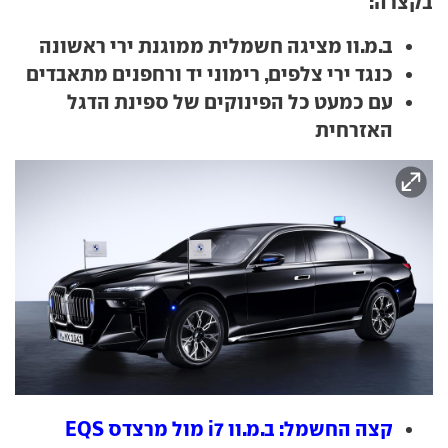
בקצרה:
ב.מ.וו מציגה חשמלית ממוגנת ירי ראשונה
כנגד ירי צלפים, רימוני יד ורחפנים מתאבדים
עם כמעט כל הפינוקים של ספינת הדגל
האזרחית
קצה החשמל: ב.מ.וו i7 מול מרצדס EQS