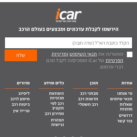
הירשמו לקבלת עדכונים ומבצעים בעולם הרכב
מאשר/ת את
תנאי השימוש
ומדיניות
הפרטיות
של iCar ומסכים/ה לקבל מכם
דברי פרסום.
אודות
תוכן
כלים ומידע
מדורים
מי אנחנו
מבחני רכב
השוואת
ליסינג
מכוניות
תנאי שימוש
חדשות רכב
מימון לרכב
רכב לפי
שאלות
רכב חשמלי
ביטוח רכב
תקציב
נפוצות
טרייד אין
מחירון רכב
דרושים
הצהרת
צור קשר
נגישות