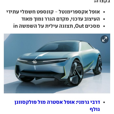
בקצרה:
אופל אקספרימנטל
קונספט חשמלי עתידי
-
העיצוב עדכני, מקדם הגרר נמוך מאוד
מסכים Out, תצוגה עילית על השמשה in
דרבי גרמני: אופל אסטרה מול פולקסווגן
גולף