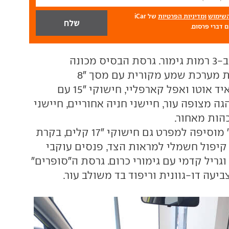
השימוש
ומדיניות הפרטיות
של iCar
 דברי פרסום.
וניו ישווק ב-3 רמות גימור. גרסת הבסיס מכונה
"אינספייר" וכוללת מערכת שמע מקורית עם מסך "8
וקישוריות אנדרואיד אוטו ואפל קארפליי, חישוקי "15 עם
ה מצופה עור, חיישני חניה אחוריים, חיישני
הות מאחור.
גרסת ה"פרימיום" מוסיפה למפרט גם חישוקי "17 קלים, בקרת
 קיפול חשמלי למראות הצד, פנסים עוקבי
וגריל קדמי עם גימורי כרום. גרסת ה"סופרים"
יעה דו-גוונית וריפוד בד משולב עור.