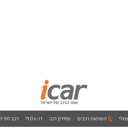
מלי
השוואת רכבים
מחירון רכב
דו-גלגלי
רכב לפי ק