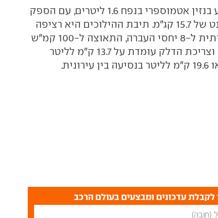
הוניו מצויד במנוע בנזין אטמוספרי בנפח 1.6 ליטרים, עם הספק
של 123 כ"ס ומומנט של 15.7 קג"מ. תיבת ההילוכים היא רציפה
עם חלוקה מלאכותית ל-8 יחסי העברה, התאוצה ל-100 קמ"ש
אורכת 11.2 שניות וצריכת הדלק עומדת על 13.7 ק"מ לליטר
ונית.
לקבלת עדכונים ומבצעים בעולם הרכב