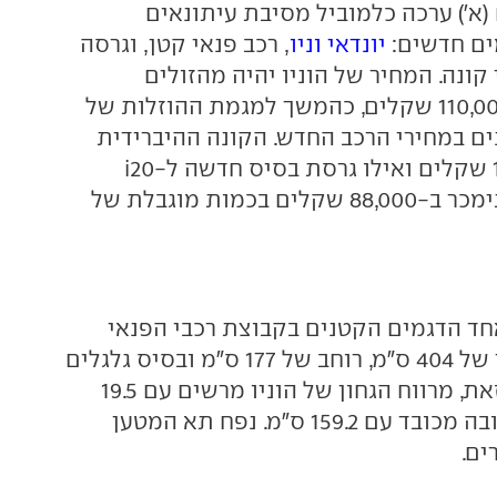
(א') ערכה כלמוביל מסיבת עיתונאים
ים חדשים:
יונדאי וניו
, רכב פנאי קטן, וגרסה
 קונה. המחיר של הוניו יהיה מהזולים
בקטגוריה - רק 110,000 שקלים, כהמשך למגמת ההוזלות של
ם במחירי הרכב החדש. הקונה ההיברידית
תעלה מ-140,000 שקלים ואילו גרסת בסיס חדשה ל-i20
במפרט "צהל"י" תימכר ב-88,000 שקלים בכמות מוגבלת של
 אחד הדגמים הקטנים בקבוצת רכבי הפנאי
הקטנים, עם אורך של 404 ס"מ, רוחב של 177 ס"מ ובסיס גלגלים
של 252 ס"מ. עם זאת, מרווח הגחון של הוניו מרשים עם 19.5
ס"מ וגם מימד הגובה מכובד עם 159.2 ס"מ. נפח תא המטען