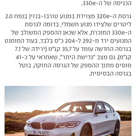
הכניסה של ה-330e.
גרסת ה-320e מצוידת במנוע טורבו-בנזין בנפח 2.0
ליטרים שלצידו מנוע חשמלי, בדומה לגרסת
ה-330e המוכרת, אלא שכאן ההספק המשולב של
המנועים ירד מ-292 ל-204 כ"ס בלבד, בעוד המומנט
בגרסה החדשה עומד על 35.7 קג"מ (ירידה של 7.1
קג"מ). גם מצב "גדישת היתר", שאחראי על כ-41
סוסים מתוך ההספק של הגרסה החזקה, בוטל
בגרסה הבסיסית.