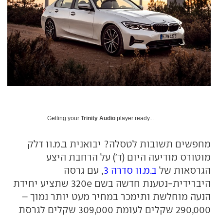
Getting your
Trinity Audio
player ready...
מחפשים תשובות לטסלה? יבואנית ב.מ.וו דלק
מוטורס מודיעה היום (ד') על הרחבת היצע
הגרסאות של
ב.מ.וו סדרה 3
, עם גרסה
היברידית-נטענת חדשה בשם 320e שתציע יחידת
הנעה מוחלשת ותימכר במחיר מעט יותר נמוך –
290,000 שקלים לעומת 309,000 שקלים לגרסת