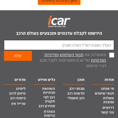
הירשמו לקבלת עדכונים ומבצעים בעולם הרכב
מאשר/ת את
תנאי השימוש
ומדיניות
הפרטיות
של iCar ומסכים/ה לקבל מכם
דברי פרסום.
אודות
תוכן
כלים ומידע
מדורים
מי אנחנו
מבחני רכב
השוואת
ליסינג
מכוניות
תנאי שימוש
חדשות רכב
מימון לרכב
רכב לפי
שאלות
רכב חשמלי
ביטוח רכב
תקציב
נפוצות
טרייד אין
מחירון רכב
דרושים
הצהרת
צור קשר
נגישות