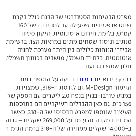
מפרט הבטיחות הסטנדרטי של הדגם כולל בקרת
שיוט אדפטיבית שפעילה עד למהירות של 160
קמ"ש, בלימת חירום אוטונומית, תיקון סטיה
מנתיב וניטור שטחים מתים במראות הצד. ברשימת
אביזרי הנוחות כלולים בין היתר מערכת לחניה
אוטומטית, בלם יד חשמלי, מושבים בכוונון חשמלי,
חלון שמש בגג ועוד.
בנוסף, יבואנית
ב.מ.וו
הודיעה על הוספת רמת
הגימור M-Design גם לגרסת ה-318, שמצוידת
במנוע טורבו-בנזין בנפח 2.0 ליטרים עם הספק של
156 כ"ס. גם כאן ההבדלים העיקריים הם בתוספות
העיצוב שנוספו למפרט הבסיסי של ה-318, כאשר
המחיר במקרה זה עומד על 269,000 שקלים – גבוה
ב-14,000 שקלים ממחירה של ה-318 ברמת הגימור