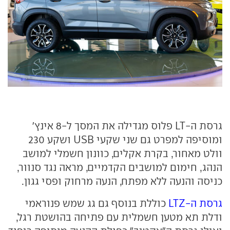
גרסת ה-LT פלוס מגדילה את המסך ל-8 אינץ'
ומוסיפה למפרט גם שני שקעי USB ושקע 230
וולט מאחור, בקרת אקלים, כוונון חשמלי למושב
הנהג, חימום למושבים הקדמיים, מראה נגד סנוור,
כניסה והנעה ללא מפתח, הנעה מרחוק ופסי גגון.
גרסת ה-LTZ
כוללת בנוסף גם גג שמש פנוראמי
ודלת תא מטען חשמלית עם פתיחה בהושטת רגל,