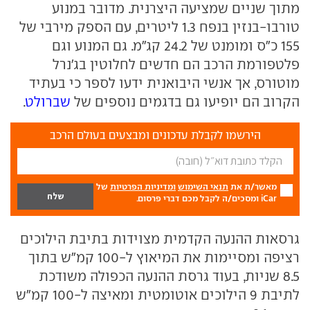
מתוך שניים שמציעה היצרנית. מדובר במנוע
טורבו-בנזין בנפח 1.3 ליטרים, עם הספק מירבי של
155 כ"ס ומומנט של 24.2 קג"מ. גם המנוע וגם
פלטפורמת הרכב הם חדשים לחלוטין בג'נרל
מוטורס, אך אנשי היבואנית ידעו לספר כי בעתיד
הקרוב הם יופיעו גם בדגמים נוספים של
שברולט
.
הירשמו לקבלת עדכונים ומבצעים בעולם הרכב
מאשר/ת את
תנאי השימוש
ומדיניות הפרטיות
של
iCar ומסכים/ה לקבל מכם דברי פרסום.
גרסאות ההנעה הקדמית מצוידות בתיבת הילוכים
רציפה ומסיימות את המיאוץ ל-100 קמ"ש בתוך
8.5 שניות, בעוד גרסת ההנעה הכפולה משודכת
לתיבת 9 הילוכים אוטומטית ומאיצה ל-100 קמ"ש