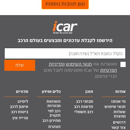
טען תגובות נוספות
הירשמו לקבלת עדכונים ומבצעים בעולם הרכב
מאשר/ת את
תנאי השימוש
ומדיניות
הפרטיות
של iCar ומסכים/ה לקבל מכם
דברי פרסום.
אודות
תוכן
כלים ומידע
מדורים
מי אנחנו
מבחני רכב
השוואת
ליסינג
מכוניות
תנאי שימוש
חדשות רכב
מימון לרכב
רכב לפי
שאלות
רכב חשמלי
ביטוח רכב
תקציב
נפוצות
טרייד אין
מחירון רכב
דרושים
הצהרת
צור קשר